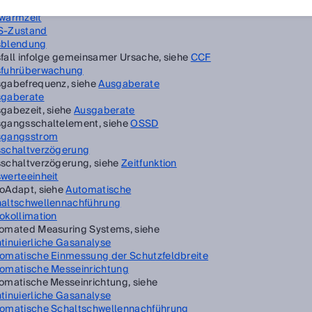
lösung, siehe
Detektionsvermögen
wärmzeit
S-Zustand
sblendung
fall infolge gemeinsamer Ursache, siehe
CCF
fuhrüberwachung
gabefrequenz, siehe
Ausgaberate
gaberate
gabezeit, siehe
Ausgaberate
gangsschaltelement, siehe
OSSD
sgangsstrom
schaltverzögerung
schaltverzögerung, siehe
Zeitfunktion
werteeinheit
oAdapt, siehe
Automatische
altschwellennachführung
okollimation
omated Measuring Systems, siehe
tinuierliche Gasanalyse
omatische Einmessung der Schutzfeldbreite
omatische Messeinrichtung
omatische Messeinrichtung, siehe
tinuierliche Gasanalyse
omatische Schaltschwellennachführung