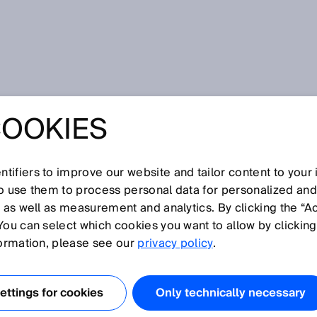
COOKIES
tifiers to improve our website and tailor content to your
so use them to process personal data for personalized an
, as well as measurement and analytics. By clicking the “A
You can select which cookies you want to allow by clicking
O
P
Q
R
S
T
U
V
W
X
Y
Z
formation, please see our
privacy policy
.
ay-Sensoren
ttings for cookies
Only technically necessary
EX
lösung