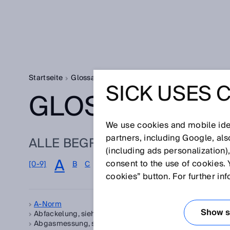
Startseite
Glossar
Glossar Buchstabe A
SICK USES 
GLOSSAR
We use cookies and mobile iden
partners, including Google, al
ALLE BEGRIFFE ZU A
(including ads personalization)
A
consent to the use of cookies. 
[0-9]
B
C
D
E
F
G
H
I
J
K
L
M
N
cookies” button. For further in
A-Norm
Arr
Show se
Abfackelung, siehe
Fackelgas
AT
Abgasmessung, siehe
Emissionsüberwachung
Auf