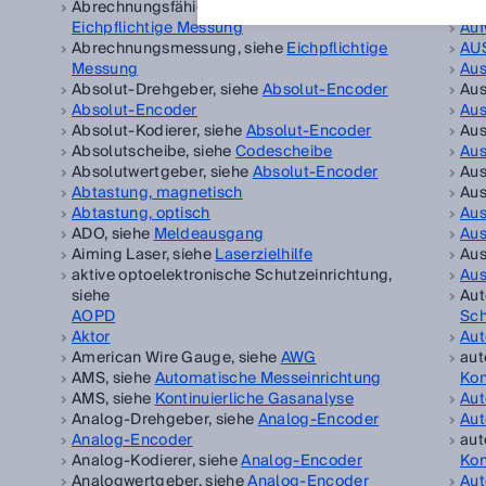
Abrechnungsfähige Messung, siehe
Auf
Eichpflichtige Messung
Auf
Abrechnungsmessung, siehe
Eichpflichtige
AU
Messung
Au
Absolut-Drehgeber, siehe
Absolut-Encoder
Aus
Absolut-Encoder
Aus
Absolut-Kodierer, siehe
Absolut-Encoder
Aus
Absolutscheibe, siehe
Codescheibe
Aus
Absolutwertgeber, siehe
Absolut-Encoder
Aus
Abtastung, magnetisch
Aus
Abtastung, optisch
Au
ADO, siehe
Meldeausgang
Aus
Aiming Laser, siehe
Laserzielhilfe
Aus
aktive optoelektronische Schutzeinrichtung,
Aus
siehe
Aut
AOPD
Sch
Aktor
Aut
American Wire Gauge, siehe
AWG
aut
AMS, siehe
Automatische Messeinrichtung
Kon
AMS, siehe
Kontinuierliche Gasanalyse
Aut
Analog-Drehgeber, siehe
Analog-Encoder
Aut
Analog-Encoder
aut
Analog-Kodierer, siehe
Analog-Encoder
Kon
Analogwertgeber, siehe
Analog-Encoder
Aut