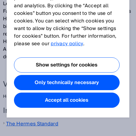
Leiterplatten-Bestückungslinien. Auf dem Weg zur
and analytics. By clicking the “Accept all
Fabrik gemäß den Maßstäben von Industrie 4.0 ist das
cookies” button you consent to the use of
Hermes-Protokoll ein elementarer Baustein, den die
cookies. You can select which cookies you
bisherige Standardschnittstelle SMEMA nicht
want to allow by clicking the “Show settings
realisieren kann. Eine lückenlose Verwendung des
for cookies” button. For further information,
Hermes-Standards ermöglicht eine höhere
please see our
privacy policy
.
Automatisierung der Liniensteuerung und eine
durchgängige Rückverfolgbarkeit.
Show settings for cookies
Verwandte Begriffe
Only technically necessary
Hermes Standard
Accept all cookies
Interessante Links
The Hermes Standard