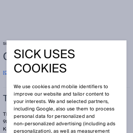
Startseite
Glossar
The Hermes Standard
SICK USES
Glossar
COOKIES
[0-9]
A
B
C
D
E
F
G
H
I
J
K
L
M
N
O
P
Q
R
S
T
U
V
W
X
Y
Z
We use cookies and mobile identifiers to
improve our website and tailor content to
THE HERMES STANDARD
your interests. We and selected partners,
including Google, also use them to process
The Hermes Standard, gelistet unter IPC-HERMES-
personal data for personalized and
9852, ist ein modernes Maschine-zu-Maschine-
non‑personalized advertising (including ads
Kommunikationsprotokoll, maßgeschneidert für
personalization), as well as measurement