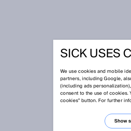
Startseite
Glossar
Ringspeiche
SICK USES 
Glossar
We use cookies and mobile iden
[0-9]
A
B
C
D
E
F
G
H
partners, including Google, al
(including ads personalization)
RINGSPEICHER
consent to the use of cookies. 
cookies” button. For further in
Ein Ringspeicher ist ein Verfahr
einem Speicher mit begrenztem
Show se
voll ist, werden die ältesten In