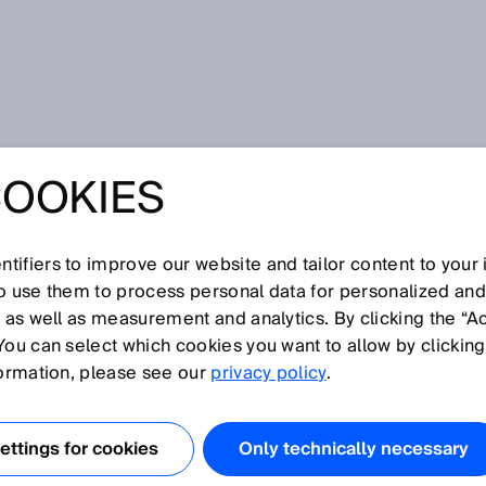
r
COOKIES
tifiers to improve our website and tailor content to your
I
J
K
L
M
N
O
P
Q
R
S
T
U
V
W
X
Y
Z
so use them to process personal data for personalized an
, as well as measurement and analytics. By clicking the “A
You can select which cookies you want to allow by clicking
formation, please see our
privacy policy
.
en in der Informatik, bei dem Daten kontinuierlich in
 Speicherplatz gespeichert werden. Sobald der Speiche
ttings for cookies
Only technically necessary
halte überschrieben. Damit stehen die Daten nur für einen