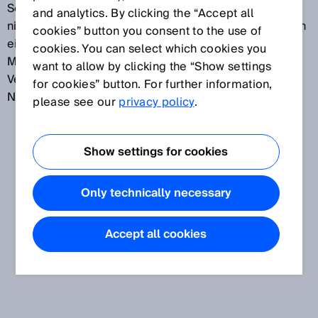
Sensor hinterlegt. Der Nullpunkt der Messung ist nun
and analytics. By clicking the “Accept all
nicht mehr der Lichtaustrittspunkt am Sensor, sondern
cookies” button you consent to the use of
ein beliebiger Punkt innerhalb des physikalischen
cookies. You can select which cookies you
Messbereichs des Sensors. Auf dieser Basis kann die
want to allow by clicking the “Show settings
Verschiebung des Messwerts zu einem virtuellen
for cookies” button. For further information,
Nullpunkt einfach ermittelt werden.
please see our
privacy policy
.
Show settings for cookies
Only technically necessary
Accept all cookies