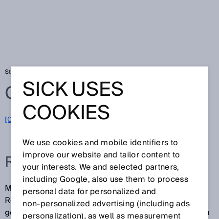
Startseite
Glossar
Referenziereingang
SICK USES
Glossar
COOKIES
[0-9]
A
B
C
D
E
F
G
H
I
J
K
L
M
N
O
P
Q
R
S
T
U
V
W
X
Y
Z
We use cookies and mobile identifiers to
improve our website and tailor content to
REFERENZIEREINGANG
your interests. We and selected partners,
including Google, also use them to process
Mit der Aktivierung eines Referenzier- oder Zero-
personal data for personalized and
Reset- Eingangs wird der aktuelle Messwert auf Null
non‑personalized advertising (including ads
gesetzt. Der zuvor gemessene Wert wird als Offset im
personalization), as well as measurement