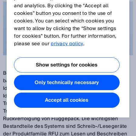
and analytics. By clicking the “Accept all
cookies” button you consent to the use of
cookies. You can select which cookies you
want to allow by clicking the “Show settings
for cookies” button. For further information,
please see our
privacy policy
.
Show settings for cookies
Bei dieser Lösung zum Identifizieren von Fluggepäck
basiert ALIS auf RFID-Technologie (Radio Frequency
Only technically necessary
Identification). Der besondere Vorteil: Beim
Identifizieren von am Gepäck angebrachten IATA-
Accept all cookies
Transpondern ist kein direkter Sichtkontakt zum
Transponder nötig. Das erleichtert die zuverlässige
Rückverfolgung von Fluggepäck. Die wichtigsten
Bestandteile des Systems sind Schreib-/Lesegeräte
der Produktfamilie RFU zum Lesen und Beschreiben