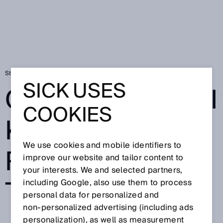
Startseite
Gepäckidentifikation mit RFID-Technologie
SICK USES
GEPÄCKIDENTIFI
COOKIES
KATION MIT
We use cookies and mobile identifiers to
RFID-
improve our website and tailor content to
your interests. We and selected partners,
TECHNOLOGIE
including Google, also use them to process
personal data for personalized and
non‑personalized advertising (including ads
personalization), as well as measurement