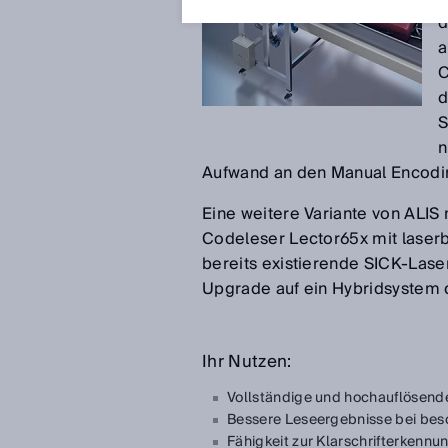
d
a
C
d
S
n
Aufwand an den Manual Encoding
Eine weitere Variante von ALI
Codeleser Lector65x mit laserb
bereits existierende SICK-Lase
Upgrade auf ein Hybridsystem 
Ihr Nutzen:
Vollständige und hochauflösende
Bessere Leseergebnisse bei bes
Fähigkeit zur Klarschrifterkenn