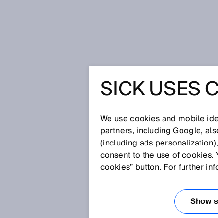
Startseite
Gepäckidentifikation m
SICK USES 
GEPÄCKI
MIT KAM
We use cookies and mobile iden
partners, including Google, al
(including ads personalization)
consent to the use of cookies. 
cookies” button. For further in
D
k
B
Show se
C
A