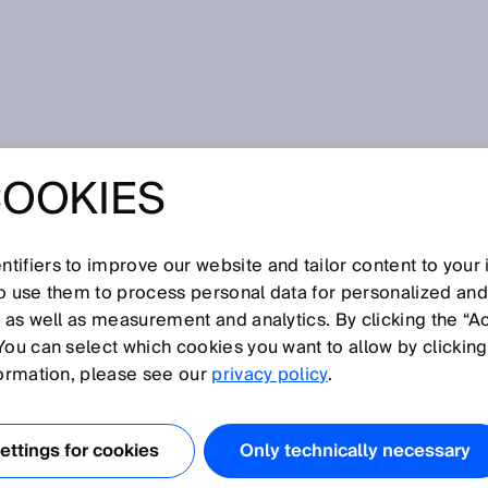
it Kameratechnologie
COOKIES
DENTIFIKATION
ERATECHNOLOGI
tifiers to improve our website and tailor content to your
so use them to process personal data for personalized an
, as well as measurement and analytics. By clicking the “A
You can select which cookies you want to allow by clicking
formation, please see our
privacy policy
.
ie wichtigsten Bestandteile des Systems sind
amerabasierte Codeleser der Lector®-Serie zur
ildaufnahme und zur omnidirektionalen Lesung von 1D-
ttings for cookies
Only technically necessary
odes. Über das Identifizieren von Barcodes hinaus liefert
LIS mit Kameratechnologie Bilder zur Weiterverarbeitun