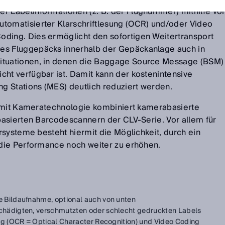
er Labelinformationen (z. B. der Flugnummer) mithilfe vo
utomatisierter Klarschriftlesung (OCR) und/oder Video
oding. Dies ermöglicht den sofortigen Weitertransport
es Fluggepäcks innerhalb der Gepäckanlage auch in
ituationen, in denen die Baggage Source Message (BSM)
icht verfügbar ist. Damit kann der kostenintensive
 Stations (MES) deutlich reduziert werden.
S mit Kameratechnologie kombiniert kamerabasierte
asierten Barcodescannern der CLV-Serie. Vor allem für
rsysteme besteht hiermit die Möglichkeit, durch ein
die Performance noch weiter zu erhöhen.
 Bildaufnahme, optional auch von unten
chädigten, verschmutzten oder schlecht gedruckten Labels
ung (OCR = Optical Character Recognition) und Video Coding