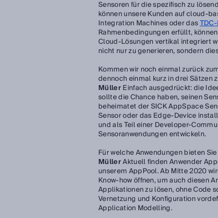
Sensoren für die spezifisch zu löse
können unsere Kunden auf cloud-bas
Integration Machines oder das
TDC-
Rahmenbedingungen erfüllt, können b
Cloud-Lösungen vertikal integriert 
nicht nur zu generieren, sondern die
Kommen wir noch einmal zurück zum 
dennoch einmal kurz in drei Sätzen
Müller
Einfach ausgedrückt: die Idee
sollte die Chance haben, seinen Se
beheimatet der SICK AppSpace Senso
Sensor oder das Edge-Device instal
und als Teil einer Developer-Commu
Sensoranwendungen entwickeln.
Für welche Anwendungen bieten Sie
Müller
Aktuell finden Anwender Apps
unserem AppPool. Ab Mitte 2020 wi
Know-how öffnen, um auch diesen An
Applikationen zu lösen, ohne Code s
Vernetzung und Konfiguration vordefi
Application Modelling.