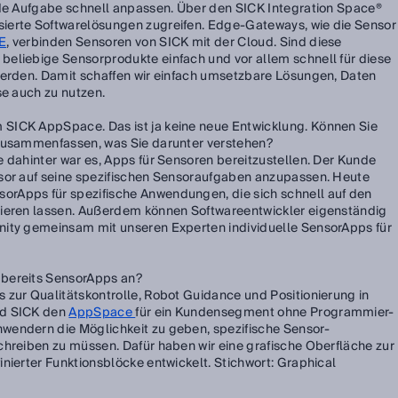
nde Aufgabe schnell anpassen. Über den SICK Integration Space®
ierte Softwarelösungen zugreifen. Edge-Gateways, wie die Sensor
E
, verbinden Sensoren von SICK mit der Cloud. Sind diese
eliebige Sensorprodukte einfach und vor allem schnell für diese
werden. Damit schaffen wir einfach umsetzbare Lösungen, Daten
se auch zu nutzen.
SICK AppSpace. Das ist ja keine neue Entwicklung. Können Sie
 zusammenfassen, was Sie darunter verstehen?
 dahinter war es, Apps für Sensoren bereitzustellen. Der Kunde
nsor auf seine spezifischen Sensoraufgaben anzupassen. Heute
rApps für spezifische Anwendungen, die sich schnell auf den
lieren lassen. Außerdem können Softwareentwickler eigenständig
nity gemeinsam mit unseren Experten individuelle SensorApps für
 bereits SensorApps an?
 zur Qualitätskontrolle, Robot Guidance und Positionierung in
rd SICK den
AppSpace
für ein Kundensegment ohne Programmier-
wendern die Möglichkeit zu geben, spezifische Sensor-
chreiben zu müssen. Dafür haben wir eine grafische Oberfläche zur
nierter Funktionsblöcke entwickelt. Stichwort: Graphical