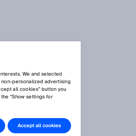
SICK Sensor-Blog
 interests. We and selected
d non‑personalized advertising
ccept all cookies” button you
 the “Show settings for
Alle Artikel
Accept all cookies