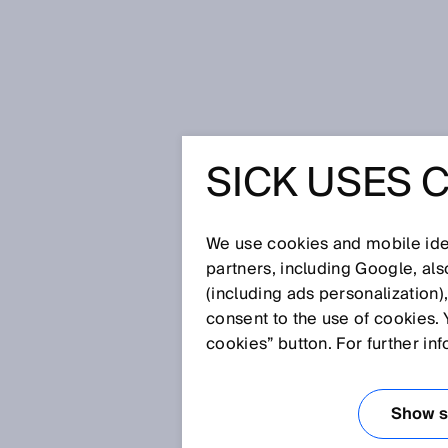
Startseite
SICK Sensor Blog
Digi
SICK USES 
DIGITALE
MACHEN 
We use cookies and mobile iden
partners, including Google, al
(including ads personalization)
INFORMA
consent to the use of cookies. 
cookies” button. For further in
ZUGÄNGL
Show se