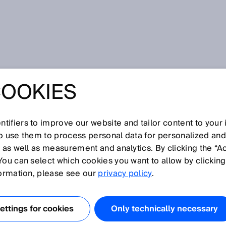
tale Services: "Wir machen wertvolle Informationen zugänglich"
COOKIES
 SERVICES: "WIR
WERTVOLLE
tifiers to improve our website and tailor content to your
so use them to process personal data for personalized an
, as well as measurement and analytics. By clicking the “A
TIONEN
You can select which cookies you want to allow by clicking
formation, please see our
privacy policy
.
ICH"
ttings for cookies
Only technically necessary