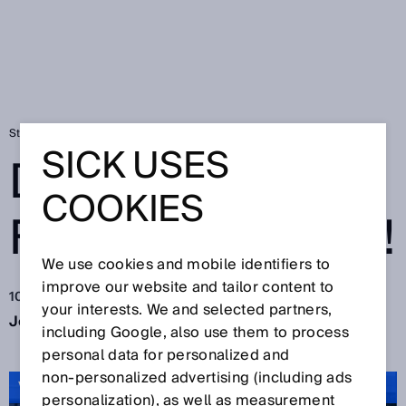
Startseite
SICK Sensor Blog
Das große Finale: Film ab!
SICK USES
DAS GROSSE F
COOKIES
INALE: FILM AB!
We use cookies and mobile identifiers to
improve our website and tailor content to
10.12.2021
your interests. We and selected partners,
Jetzt beginnt die ruhige Zeit des Jahres... S
icher?
including Google, also use them to process
personal data for personalized and
non‑personalized advertising (including ads
VIDEO: Thank you 2021
personalization), as well as measurement