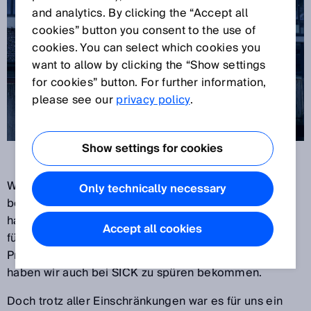
and analytics. By clicking the “Accept all
cookies” button you consent to the use of
cookies. You can select which cookies you
want to allow by clicking the “Show settings
for cookies” button. For further information,
please see our
privacy policy
.
Show settings for cookies
Wieder neigt sich ein Jahr dem Ende zu. Zwölf
Only technically necessary
besondere Monate liegen hinter uns. Die Pandemie
hat die Welt noch immer fest im Griff und macht sich
Accept all cookies
für Unternehmen durch veränderte Arbeits-,
Produktions- und Lieferbedingungen bemerkbar. Das
haben wir auch bei SICK zu spüren bekommen.
Doch trotz aller Einschränkungen war es für uns ein