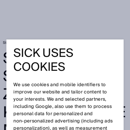
Startseite
Sensoren steuern die Zukunft der kollaborativen Roboter
SICK USES
SENSOREN
COOKIES
STEUERN DIE
We use cookies and mobile identifiers to
ZUKUNFT DER
improve our website and tailor content to
your interests. We and selected partners,
KOLLABORATIVE
including Google, also use them to process
personal data for personalized and
non‑personalized advertising (including ads
personalization), as well as measurement