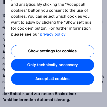
N ROBOTER
and analytics. By clicking the “Accept all
cookies” button you consent to the use of
17.09.2019
cookies. You can select which cookies you
Die Weiterentwicklung kleiner, leistungsfähiger und
want to allow by clicking the “Show settings
flexibel platzierbarer Roboter, die mit Menschen
for cookies” button. For further information,
kollaborieren, schreitet in Riesenschritten voran.
please see our
privacy policy
.
Dabei sind auch Sensoren von SICK ein wichtiger
Bestandteil. Sensorintelligenz spielt sowohl beim
Show settings for cookies
Ausrichten und Positionieren mobiler Cobots als
auch bei der sicheren Überwachung ihres Umfelds
eine wichtige Rolle. Leichtgewicht-Cobots, die auf
Only technically necessary
fahrerlosen Transportfahrzeugen an ihre
Arbeitsposition fahren und sich selbst positionieren,
Accept all cookies
sind dabei der neueste Trend. Somit wird zaunfreies
und flexibles Arbeiten immer mehr zum Standard in
der Robotik und zur neuen Basis einer
funktionierenden Automatisierung.