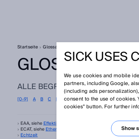
Startseite
Glossar
Glossar Buchstabe E
SICK USES 
GLOSSAR
We use cookies and mobile iden
partners, including Google, al
ALLE BEGRIFFE ZU E
(including ads personalization)
E
consent to the use of cookies. 
[0-9]
A
B
C
D
F
G
H
I
J
K
L
M
N
cookies” button. For further in
EAA, siehe
Effektiver Öffnungswinkel
Em
Show se
ECAT, siehe
EtherCAT®
Emi
Echtzeit
Sch