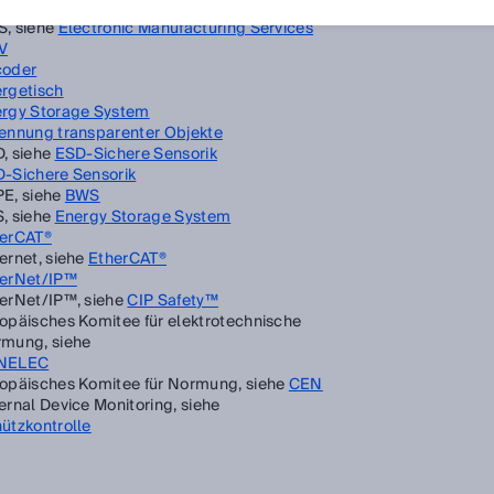
findlichkeit
, siehe
Electronic Manufacturing Services
V
coder
rgetisch
rgy Storage System
ennung transparenter Objekte
, siehe
ESD-Sichere Sensorik
-Sichere Sensorik
E, siehe
BWS
, siehe
Energy Storage System
erCAT®
ernet, siehe
EtherCAT®
erNet/IP™
erNet/IP™, siehe
CIP Safety™
opäisches Komitee für elektrotechnische
mung, siehe
NELEC
opäisches Komitee für Normung, siehe
CEN
ernal Device Monitoring, siehe
ützkontrolle