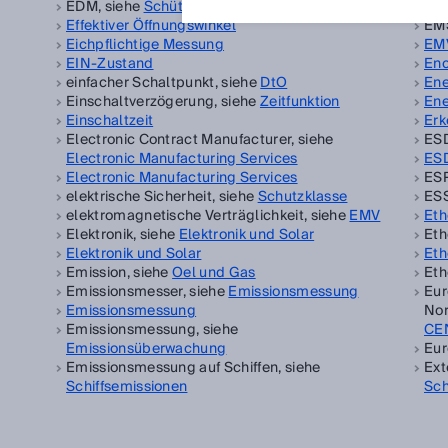
EDM, siehe
Schützkontrolle
Emp
Effektiver Öffnungswinkel
EMS
Eichpflichtige Messung
EM
EIN-Zustand
En
einfacher Schaltpunkt, siehe
DtO
Ene
Einschaltverzögerung, siehe
Zeitfunktion
Ene
Einschaltzeit
Erk
Electronic Contract Manufacturer, siehe
ESD
Electronic Manufacturing Services
ESD
Electronic Manufacturing Services
ESP
elektrische Sicherheit, siehe
Schutzklasse
ESS
elektromagnetische Verträglichkeit, siehe
EMV
Eth
Elektronik, siehe
Elektronik und Solar
Eth
Elektronik und Solar
Eth
Emission, siehe
Oel und Gas
Eth
Emissionsmesser, siehe
Emissionsmessung
Eur
Emissionsmessung
Nor
Emissionsmessung, siehe
CE
Emissionsüberwachung
Eur
Emissionsmessung auf Schiffen, siehe
Ext
Schiffsemissionen
Sch