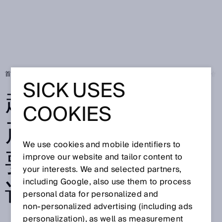
首页
SICK Sensor Blog
超级工厂的安全生产：关于电池生产要求与趋势的
SICK USES
超级工厂的安全生
COOKIES
产：关于电池生产
We use cookies and mobile identifiers to
要求与趋势的专家
improve our website and tailor content to
your interests. We and selected partners,
访谈
including Google, also use them to process
personal data for personalized and
non‑personalized advertising (including ads
personalization), as well as measurement