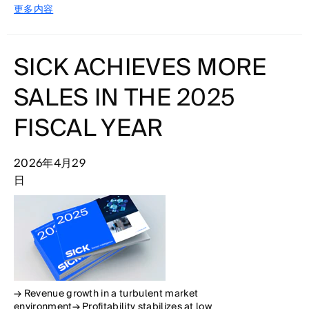
更多内容
SICK ACHIEVES MORE
SALES IN THE 2025
FISCAL YEAR
2026年4月29
日
→ Revenue growth in a turbulent market
environment→ Profitability stabilizes at low