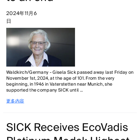
2024年11月6
日
Waldkirch/Germany - Gisela Sick passed away last Friday on
November 1st, 2024, at the age of 101. From the very
beginning, in 1946 in Vaterstetten near Munich, she
supported the company SICK until ...
更多内容
SICK Receives EcoVadis