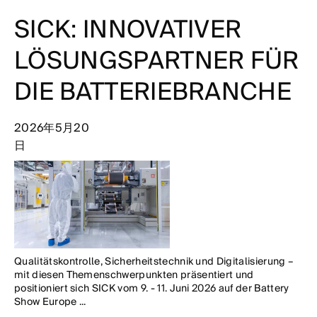
新闻报道
SICK: INNOVATIVER
请选择
LÖSUNGSPARTNER FÜR
DIE BATTERIEBRANCHE
搜索
2026年5月20
日
Qualitätskontrolle, Sicherheitstechnik und Digitalisierung –
mit diesen Themenschwerpunkten präsentiert und
positioniert sich SICK vom 9. - 11. Juni 2026 auf der Battery
Show Europe ...