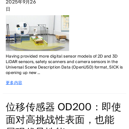
2025年9月26
日
Having provided more digital sensor models of 2D and 3D
LiDAR sensors, safety scanners and camera sensors in the
Universal Scene Description Data (OpenUSD) format, SICK is
opening up new ...
更多内容
位移传感器 OD200：即使
面对高挑战性表面，也能