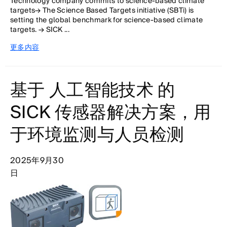
Technology company commits to science-based climate
targets→ The Science Based Targets initiative (SBTi) is
setting the global benchmark for science-based climate
targets. → SICK ...
更多内容
基于 人工智能技术 的
SICK 传感器解决方案，用
于环境监测与人员检测
2025年9月30
日