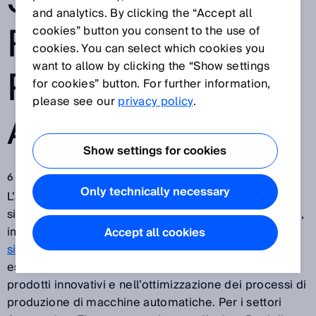
SICK
and analytics. By clicking the “Accept all
RICONOSCE I
cookies” button you consent to the use of
cookies. You can select which cookies you
want to allow by clicking the “Show settings
PEZZI DISPOSTI
for cookies” button. For further information,
please see our
privacy policy
.
ALLA RINFUSA
Show settings for cookies
6 feb 2019
Only technically necessary
L’azienda
Kubik Automation GmbH
specializzata in
sistemi per assemblaggio e test,con sede a Baienfurt,
impiega nella sua nuova cella di montaggio sCube il
Accept all cookies
sistema di guida robot PLOC2D
di SICK. Il team di
esperti del settore è specializzato nello sviluppo di
prodotti innovativi e nell’ottimizzazione dei processi di
produzione di macchine automatiche. Per i settori