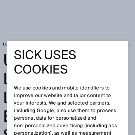
Home
Un colpaccio: la localizzazione dei pezzi di SICK riconosce i pezzi 
SICK USES
UN COLPACCIO:
COOKIES
LA
We use cookies and mobile identifiers to
LOCALIZZAZION
improve our website and tailor content to
your interests. We and selected partners,
E DEI PEZZI DI
including Google, also use them to process
personal data for personalized and
non‑personalized advertising (including ads
personalization), as well as measurement