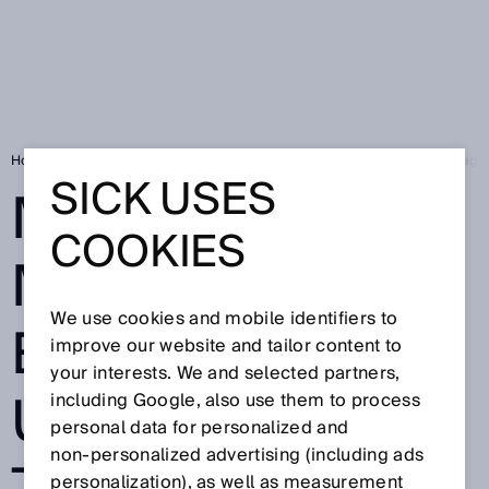
Home
SICK Sensor Blog
MARSIC, misurare le emissioni per una maggi
SICK USES
MARSIC,
COOKIES
MISURARE LE
We use cookies and mobile identifiers to
EMISSIONI PER
improve our website and tailor content to
your interests. We and selected partners,
UNA MAGGIORE
including Google, also use them to process
personal data for personalized and
non‑personalized advertising (including ads
personalization), as well as measurement