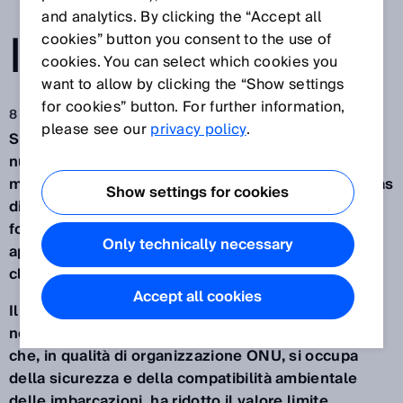
TRASPARENZA
and analytics. By clicking the “Accept all
IN MARE
cookies” button you consent to the use of
cookies. You can select which cookies you
want to allow by clicking the “Show settings
for cookies” button. For further information,
8 giu 2020
please see our
privacy policy
.
Sull’onda del successo della digitalizzazione: un
nuovo strumento di misura di SICK permette di
mantenere affidabili i sistemi di depurazione dei gas
Show settings for cookies
di scarico delle navi. Ma non solo questo: i dati che
fornisce, aprono nuove strade a possibili
Only technically necessary
applicazioni anche grazie a un gemello digitale nel
cloud.
Accept all cookies
Il 1° gennaio 2020 è entrata in vigore un’importante
novità: la International Maritime Organization (IMO)
che, in qualità di organizzazione ONU, si occupa
della sicurezza e della compatibilità ambientale
delle imbarcazioni, ha ridotto il valore limite