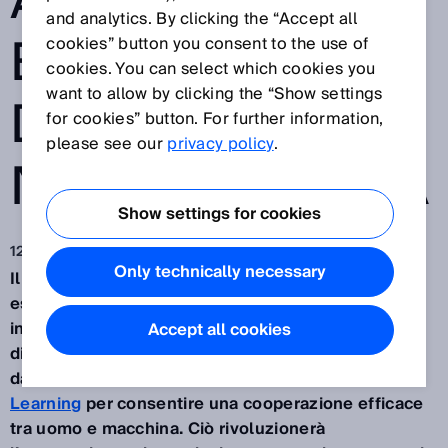
AUTOMAZIONE
and analytics. By clicking the “Accept all
ED EFFICIENZA
cookies” button you consent to the use of
cookies. You can select which cookies you
want to allow by clicking the “Show settings
DI PRODUZIONE
for cookies” button. For further information,
please see our
privacy policy
.
NELL’INDUSTRIA
Show settings for cookies
12 giu 2023
Only technically necessary
Il Deep Learning cambierà l’industria. Le macchine
eseguiranno le operazioni che richiedono
intelligenza umana. Con la progressiva
Accept all cookies
digitalizzazione dei processi e del rilevamento dei
dati in azienda, aumenterà anche il ricorso al
Deep
Learning
per consentire una cooperazione efficace
tra uomo e macchina. Ciò rivoluzionerà