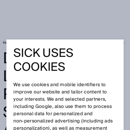
Home
SICK Sensor Blog
Deep Learning: il punto di svolta per automazi
SICK USES
DEEP
COOKIES
LEARNING: IL
We use cookies and mobile identifiers to
PUNTO DI
improve our website and tailor content to
your interests. We and selected partners,
SVOLTA PER
including Google, also use them to process
personal data for personalized and
non‑personalized advertising (including ads
personalization), as well as measurement