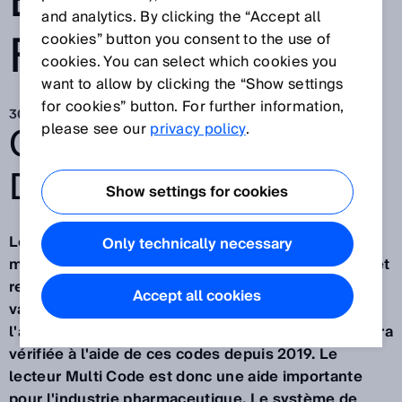
EN UNE SEULE
and analytics. By clicking the “Accept all
FOIS
cookies” button you consent to the use of
cookies. You can select which cookies you
want to allow by clicking the “Show settings
for cookies” button. For further information,
30 nov. 2021
GO BEYOND.
please see our
privacy policy
.
DÉCOUVERTE #16
Show settings for cookies
Les codes de sérialisation sont utilisés dans les
Only technically necessary
marchandises entrantes et sortantes pour vérifier et
respecter les exigences légales. Ces exigences
Accept all cookies
varient d'un pays à l'autre - dans l'UE, par exemple,
l'authenticité des médicaments sur ordonnance sera
vérifiée à l'aide de ces codes depuis 2019. Le
lecteur Multi Code est donc une aide importante
pour l'industrie pharmaceutique. Le système de