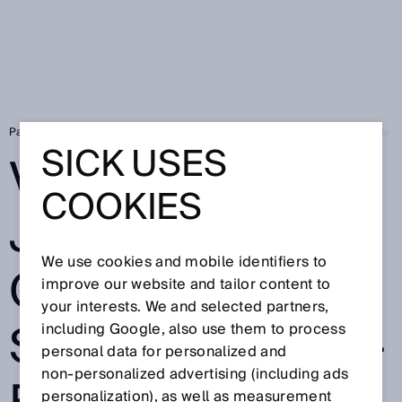
Page d'accueil
SICK Sensor Blog
Vérifier jusqu'à 500 codes de sériali
SICK USES
VÉRIFIER
COOKIES
JUSQU'À 500
We use cookies and mobile identifiers to
CODES DE
improve our website and tailor content to
your interests. We and selected partners,
SÉRIALISATION -
including Google, also use them to process
personal data for personalized and
non‑personalized advertising (including ads
personalization), as well as measurement