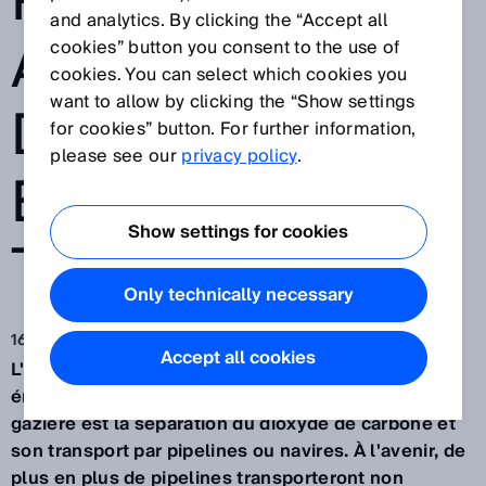
POUR LES
and analytics. By clicking the “Accept all
APPLICATIONS
cookies” button you consent to the use of
cookies. You can select which cookies you
want to allow by clicking the “Show settings
DE TRANSFERT
for cookies” button. For further information,
please see our
privacy policy
.
ET DE
Show settings for cookies
TRAITEMENT
Only technically necessary
16 oct. 2023
Accept all cookies
L'approche la plus importante pour réduire les
émissions de CO2 dans l'industrie pétrolière et
gazière est la séparation du dioxyde de carbone et
son transport par pipelines ou navires. À l'avenir, de
plus en plus de pipelines transporteront non