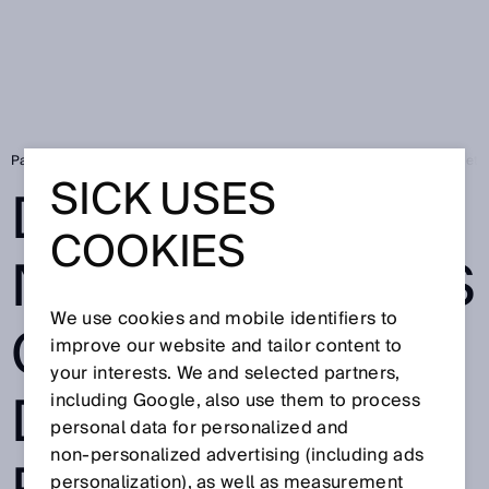
Page d'accueil
SICK Sensor Blog
Décarbonation : analyse des gaz et m
SICK USES
DÉCARBONATIO
COOKIES
N : ANALYSE DES
We use cookies and mobile identifiers to
GAZ ET MESURE
improve our website and tailor content to
your interests. We and selected partners,
DES DÉBITS
including Google, also use them to process
personal data for personalized and
non‑personalized advertising (including ads
personalization), as well as measurement