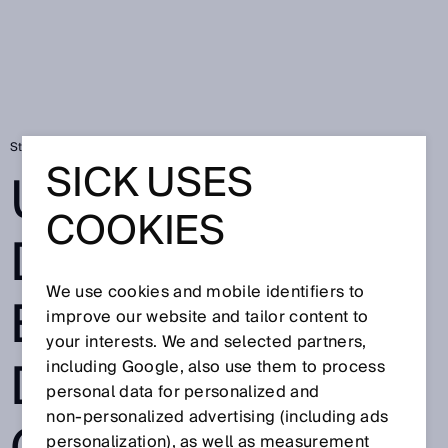
Startseite
Ultraschall-Durchflussmessung für Dampf: Klug gewählt
SICK USES
ULTRASCHALL-
COOKIES
DURCHFLUSSM
We use cookies and mobile identifiers to
ESSUNG FÜR
improve our website and tailor content to
your interests. We and selected partners,
DAMPF: KLUG
including Google, also use them to process
personal data for personalized and
non‑personalized advertising (including ads
personalization), as well as measurement