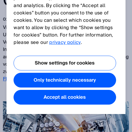
GEWÄHLT
and analytics. By clicking the “Accept all
cookies” button you consent to the use of
02.07.2018
cookies. You can select which cookies you
Viele Industrien nutzen bereits erfolgreich
want to allow by clicking the “Show settings
Ultraschalltechnologie von SICK für Durchfluss- und
for cookies” button. For further information,
Volumenstrommessungen in Erdgaspipelines,
please see our
privacy policy
.
Industrieanlagen und Abgaskanälen. Ist Ultraschall
auch die beste Technologie für die Durchflussmessung
Show settings for cookies
von Dampf? SICK bezieht zu dieser Frage gleich mit
zwei Gerätevarianten Stellung:
FLOWSIC600
und
FLOWSIC100
.
Only technically necessary
Accept all cookies