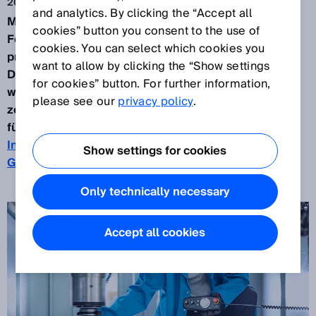
20.04.2022
and analytics. By clicking the “Accept all
Mit der Veröffentlichung der IEC61800-5-3
Ende
cookies” button you consent to the use of
Februar 2021 gibt es erstmals eine
cookies. You can select which cookies you
produktspezifische Norm für
Sicherheits-Encoder
.
want to allow by clicking the “Show settings
Der sichere
Absolut-Encoder AFS/AFM60S Pro
for cookies” button. For further information,
wurde als erstes Produkt nach der neuen Norm
please see our
privacy policy
.
zertifiziert. Kein Zufall, sondern ein Musterbeispiel
für die Zusammenarbeit zwischen SICK und dem
Institut für Arbeitsschutz der Deutschen
Show settings for cookies
Gesetzlichen Unfallversicherung
, dem IFA.
Only technically necessary
Accept all cookies