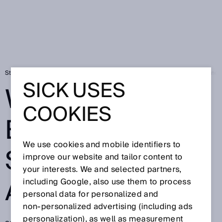
Startseite
SICK Sensor Blog
Wenn ein Encoder zum Sicherheitsstanda
SICK USES
WENN EIN
COOKIES
ENCODER ZUM
We use cookies and mobile identifiers to
SICHERHEITSST
improve our website and tailor content to
your interests. We and selected partners,
ANDARD WIRD
including Google, also use them to process
personal data for personalized and
non‑personalized advertising (including ads
personalization), as well as measurement