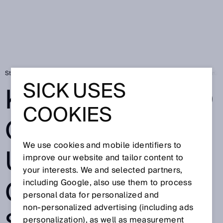
Startseite
SICK Sensor Blog
Kreuzfahrtboom weiter ungebremst: Grüne
SICK USES
KREUZFAHRTBO
COOKIES
OM WEITER
We use cookies and mobile identifiers to
UNGEBREMST:
improve our website and tailor content to
your interests. We and selected partners,
GRÜNER AUF
including Google, also use them to process
personal data for personalized and
non‑personalized advertising (including ads
personalization), as well as measurement