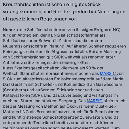
Kreuzfahrtschiffen ist schon ein gutes Stück
vorangekommen, und Reeder greifen bei Neuerungen
oft gesetzlichen Regelungen vor.
Nahezu alle Schiffsneubauten setzen flüssiges Erdgas (LNG)
für den Antrieb ein, denn LNG ist schadstoffärmer als
Schiffsdiesel oder Schweröl. Zudem sind die ersten
Nullemissionsschiffe in Planung. Auf älteren Schiffen reduzieren
Reinigungstechniken die Abgasschadstoffe. Bei der Messung
von Schiffsemissionen gilt SICK weltweit als renommierter
Anbieter. Zertifizierungen der sieben größten
Klassifikationsgesellschaften, die mehr als 90 % der
Weltschifffahrtsflotte repräsentieren, machen das
MARSIC
von
SICK zum akzeptiertesten Emissionsmessgerät auf dem Markt.
Das Gerät misst Schwefel- und Kohlendioxid an Gaswäschern
(Scrubbern) und außerdem Stickoxide vor und nach
Katalysatoren (SCR). Und das zuverlässig und wartungsarm
auch bei Sturm und starkem Seegang. Das
MARSIC
bleibt auch
bei der Messung von Methan auf Ökokurs, wenn Dual-Fuel-
Motoren LNG als Brennstoff nutzen. Auch für Rußemissionen
sind künftig strenge Schadstoffgrenzen zu erwarten. Und da
entsprechende Techniken bereits vorhanden sind, können
zielführende Lösungen schon heute umgesetzt werden. Zum