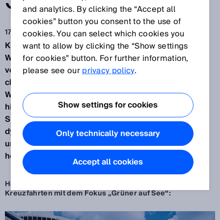
SEE MIT SICK
and analytics. By clicking the “Accept all
cookies” button you consent to the use of
17.07.2023
cookies. You can select which cookies you
Kreuzfahrten zeigen sich unverändert als
want to allow by clicking the “Show settings
Wachstumstreiber und die Schiffbaubranche
for cookies” button. For further information,
verzeichnet angesichts des verstärkten
please see our
privacy policy
.
chinesischen Marktauftritts sogar zweistellige
Wachstumszahlen. Gleichzeitig kommen
Show settings for cookies
hinsichtlich des maritimen Klimaschutzes und der
Sicherheit von Mensch und Maschine an Bord
dynamisch neue Qualitätsstandards ins Spiel. SICK
Only technically necessary
unterstützt diese Innovationswelle mit
hochwertigen technologischen Lösungen.
Accept all cookies
Heute Teil eins unserer dreiteiligen Serie zum Thema
Kreuzfahrten mit dem Fokus „Grüner auf See“: