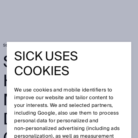
Startseite
SICK auf der Hannover Messe 2018 – Der Countdown läuft!
SICK USES
SICK AUF DER
COOKIES
HANNOVER
We use cookies and mobile identifiers to
MESSE 2018 –
improve our website and tailor content to
your interests. We and selected partners,
DER
including Google, also use them to process
personal data for personalized and
non‑personalized advertising (including ads
personalization), as well as measurement