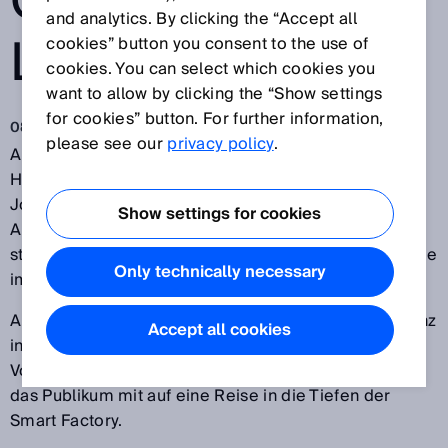
COUNTDOWN
and analytics. By clicking the “Accept all
LÄUFT!
cookies” button you consent to the use of
cookies. You can select which cookies you
want to allow by clicking the “Show settings
for cookies” button. For further information,
08.02.2018
please see our
privacy policy
.
Am 06. Februar 2018 fand die große Vorschau auf die
Hannover Messe 2018 statt. Zur Preview waren 170
Journalisten aus aller Welt geladen. Ausgewählte
Show settings for cookies
Aussteller präsentierten ihre Produktneuheiten und
stimmten das Publikum auf die große Hannover Messe
Only technically necessary
im April ein.
Auch SICK nutzte die Bühne um über Sensorintelligenz
Accept all cookies
in der Fabrik von morgen zu informieren. Der
Vorsitzende des Vorstands, Dr. Robert Bauer, nahm
das Publikum mit auf eine Reise in die Tiefen der
Smart Factory.