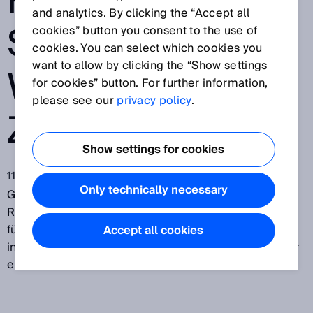
ROBOTS UND
and analytics. By clicking the “Accept all
SICK AUF DEM
cookies” button you consent to the use of
cookies. You can select which cookies you
want to allow by clicking the “Show settings
WEG IN DIE
for cookies” button. For further information,
please see our
privacy policy
.
ZUKUNFT
Show settings for cookies
11.06.2018
Only technically necessary
Gemeinsam haben der renommierte
Roboterspezialist
Universal Robots
und SICK als
führender Anbieter von Sensorlösungen zwei
Accept all cookies
innovative Anwendungen für kollaborierende Roboter
entwickelt.