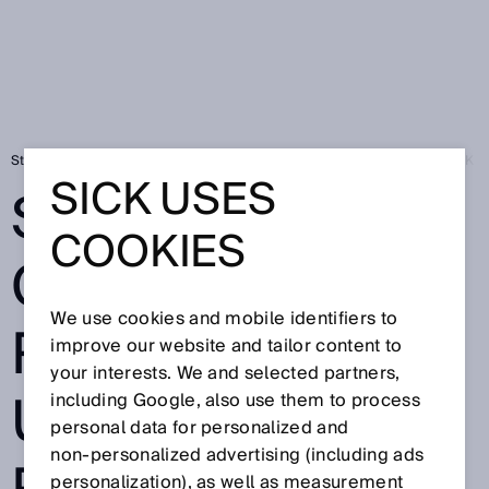
Startseite
Sensorlösungen für die Robotik - Universal Robots und SICK a
SICK USES
SENSORLÖSUN
COOKIES
GEN FÜR DIE
We use cookies and mobile identifiers to
ROBOTIK -
improve our website and tailor content to
your interests. We and selected partners,
UNIVERSAL
including Google, also use them to process
personal data for personalized and
non‑personalized advertising (including ads
personalization), as well as measurement