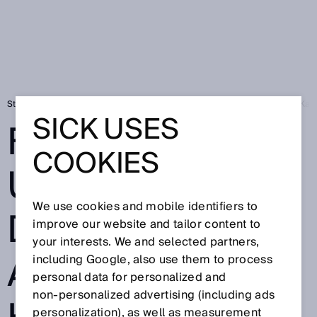
Startseite
Fahrräder und Autos auf der gleichen Anlage? Highspeed-Kame
SICK USES
FAHRRÄDER
COOKIES
UND AUTOS AUF
We use cookies and mobile identifiers to
DER GLEICHEN
improve our website and tailor content to
your interests. We and selected partners,
ANLAGE?
including Google, also use them to process
personal data for personalized and
non‑personalized advertising (including ads
personalization), as well as measurement