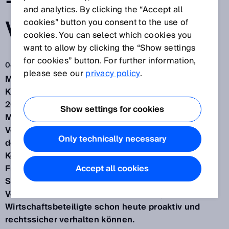
– UND DOCH
and analytics. By clicking the “Accept all
VOR DER TÜR
cookies” button you consent to the use of
cookies. You can select which cookies you
want to allow by clicking the “Show settings
for cookies” button. For further information,
06.06.2024
please see our
privacy policy
.
Mit Stichtag 20. Januar 2027 tritt sie vollständig in
Kraft – die neue EU-Maschinenverordnung. Die in
2006 beschlossene und seit 31.12.2009 geltende
Show settings for cookies
Maschinenrichtlinie (2006/42/EG) gehört dann der
Vergangenheit an – und zumindest zeitweilig auch
Only technically necessary
der bislang bequeme Weg der
Konformitätsvermutung. Dirk Heeren, Certified
Functional Safety Application Expert – SGS TÜV
Accept all cookies
Saar & Safety Competence Specialist bei der SICK
Vertriebs-GmbH in Düsseldorf erklärt, wie sich
Wirtschaftsbeteiligte schon heute proaktiv und
rechtssicher verhalten können.