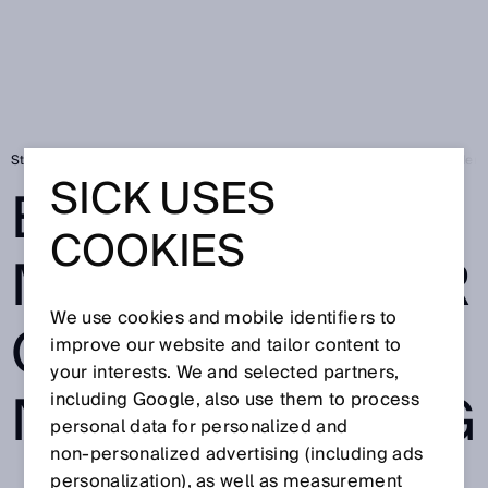
Startseite
EU-Maschinenverordnung: noch weit weg – und doch vor der T
SICK USES
EU-
COOKIES
MASCHINENVER
We use cookies and mobile identifiers to
ORDNUNG:
improve our website and tailor content to
your interests. We and selected partners,
NOCH WEIT WEG
including Google, also use them to process
personal data for personalized and
non‑personalized advertising (including ads
personalization), as well as measurement