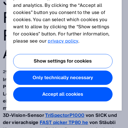
SENSORAPP
and analytics. By clicking the “Accept all
FÜR PICK-AND-
cookies” button you consent to the use of
cookies. You can select which cookies you
want to allow by clicking the “Show settings
PLACE-
for cookies” button. For further information,
please see our
privacy policy
.
AUFGABEN
Show settings for cookies
29.07.2019
Only technically necessary
In der Lebensmittelindustrie ist die hygienische
Primärverpackung von empfindlichen offenen
Lebensmitteln sehr wichtig. Um diesen Prozess in
Accept all cookies
einer Roboterzelle zu ermöglichen, arbeitet SICK
mit dem
Roboterhersteller Stäubli
zusammen. Der
3D-Vision-Sensor
TriSpectorP1000
von SICK und
der vierachsige
FAST picker TP80 he
von Stäubli