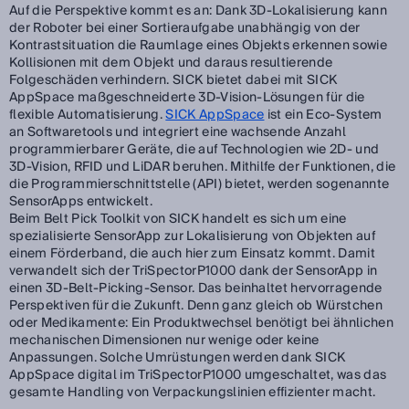
Auf die Perspektive kommt es an: Dank 3D-Lokalisierung kann
der Roboter bei einer Sortieraufgabe unabhängig von der
Kontrastsituation die Raumlage eines Objekts erkennen sowie
Kollisionen mit dem Objekt und daraus resultierende
Folgeschäden verhindern. SICK bietet dabei mit SICK
AppSpace maßgeschneiderte 3D-Vision-Lösungen für die
flexible Automatisierung.
SICK AppSpace
ist ein Eco-System
an Softwaretools und integriert eine wachsende Anzahl
programmierbarer Geräte, die auf Technologien wie 2D- und
3D-Vision, RFID und LiDAR beruhen. Mithilfe der Funktionen, die
die Programmierschnittstelle (API) bietet, werden sogenannte
SensorApps entwickelt.
Beim Belt Pick Toolkit von SICK handelt es sich um eine
spezialisierte SensorApp zur Lokalisierung von Objekten auf
einem Förderband, die auch hier zum Einsatz kommt. Damit
verwandelt sich der TriSpectorP1000 dank der SensorApp in
einen 3D-Belt-Picking-Sensor. Das beinhaltet hervorragende
Perspektiven für die Zukunft. Denn ganz gleich ob Würstchen
oder Medikamente: Ein Produktwechsel benötigt bei ähnlichen
mechanischen Dimensionen nur wenige oder keine
Anpassungen. Solche Umrüstungen werden dank SICK
AppSpace digital im TriSpectorP1000 umgeschaltet, was das
gesamte Handling von Verpackungslinien effizienter macht.