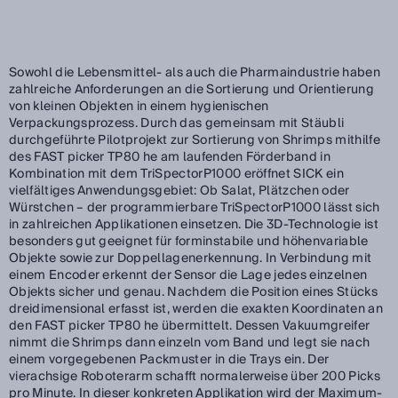
Sowohl die Lebensmittel- als auch die Pharmaindustrie haben
zahlreiche Anforderungen an die Sortierung und Orientierung
von kleinen Objekten in einem hygienischen
Verpackungsprozess. Durch das gemeinsam mit Stäubli
durchgeführte Pilotprojekt zur Sortierung von Shrimps mithilfe
des FAST picker TP80 he am laufenden Förderband in
Kombination mit dem TriSpectorP1000 eröffnet SICK ein
vielfältiges Anwendungsgebiet: Ob Salat, Plätzchen oder
Würstchen – der programmierbare TriSpectorP1000 lässt sich
in zahlreichen Applikationen einsetzen. Die 3D-Technologie ist
besonders gut geeignet für forminstabile und höhenvariable
Objekte sowie zur Doppellagenerkennung. In Verbindung mit
einem Encoder erkennt der Sensor die Lage jedes einzelnen
Objekts sicher und genau. Nachdem die Position eines Stücks
dreidimensional erfasst ist, werden die exakten Koordinaten an
den FAST picker TP80 he übermittelt. Dessen Vakuumgreifer
nimmt die Shrimps dann einzeln vom Band und legt sie nach
einem vorgegebenen Packmuster in die Trays ein. Der
vierachsige Roboterarm schafft normalerweise über 200 Picks
pro Minute. In dieser konkreten Applikation wird der Maximum-