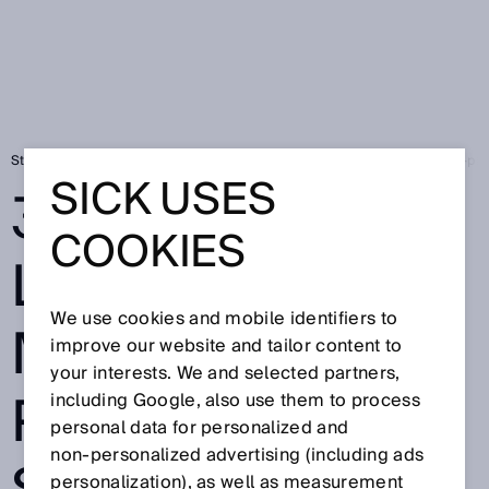
Startseite
3D-Lokalisierung mit Belt-Picking-SensorApp für Pick-and-p
SICK USES
3D-
COOKIES
LOKALISIERUNG
We use cookies and mobile identifiers to
MIT BELT-
improve our website and tailor content to
your interests. We and selected partners,
PICKING-
including Google, also use them to process
personal data for personalized and
non‑personalized advertising (including ads
personalization), as well as measurement