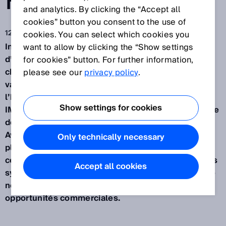
POUR RANGER3
and analytics. By clicking the “Accept all
cookies” button you consent to the use of
12 juil. 2019
cookies. You can select which cookies you
Inspection optique 3D dans la production à chaud
want to allow by clicking the “Show settings
d’installations de coulée continue, de laminoirs à
for cookies” button. For further information,
chaud et de laminoirs à tubes - où les surfaces
please see our
privacy policy
.
vacillantes, la chaleur, le calcaire, la saleté et
l’humidité sont à l’ordre du jour ? Pour
Show settings for cookies
IMS Messsysteme GmbH, leader du marché dans ce
domaine, il s’agit d’une compétence essentielle.
Avec Ranger3 de SICK, l’entreprise utilise depuis
Only technically necessary
plus d’un an un capteur de vision 3D qui améliore
considérablement les performances de ses propres
Accept all cookies
systèmes d’inspection et ouvre en même temps de
nouveaux domaines d’application et de nouvelles
opportunités commerciales.