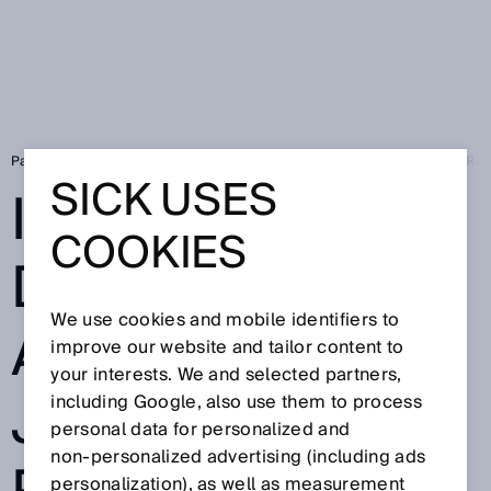
Page d'accueil
Inspection 3D dans une aciérie : un jeu d’enfant pour Ra
SICK USES
INSPECTION 3D
COOKIES
DANS UNE
We use cookies and mobile identifiers to
ACIÉRIE : UN
improve our website and tailor content to
your interests. We and selected partners,
JEU D’ENFANT
including Google, also use them to process
personal data for personalized and
non‑personalized advertising (including ads
personalization), as well as measurement