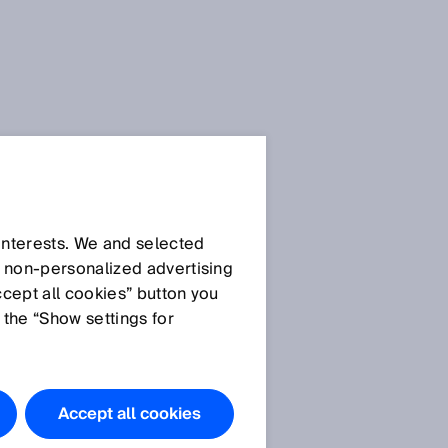
Blog de sensores SICK
 interests. We and selected
d non‑personalized advertising
ccept all cookies” button you
 the “Show settings for
Todos los artículos
Accept all cookies