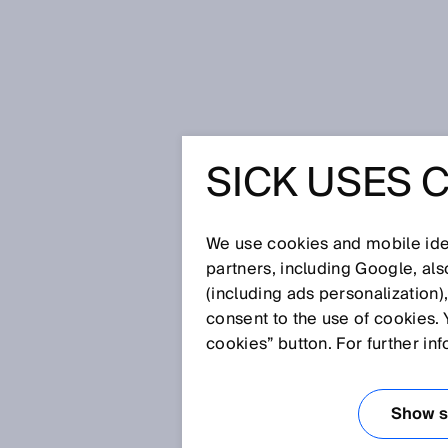
Página de inicio
SICK Sensor Blog
SICK USES 
SICK Y S
ROBOT MÓ
We use cookies and mobile iden
partners, including Google, al
(including ads personalization)
PRODUCC
consent to the use of cookies. 
cookies” button. For further in
11 ene 2022
Show se
Rara vez un dispositivo cread