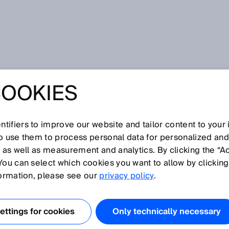
SICK y SOTO: un nuevo robot móvil para la producción industrial
COOKIES
OTO: UN NUEVO
VIL PARA LA
tifiers to improve our website and tailor content to your
so use them to process personal data for personalized an
, as well as measurement and analytics. By clicking the “A
IÓN INDUSTRIAL
You can select which cookies you want to allow by clicking
formation, please see our
privacy policy
.
ttings for cookies
Only technically necessary
o para colmar lagunas ha sido tan innovador: la empresa