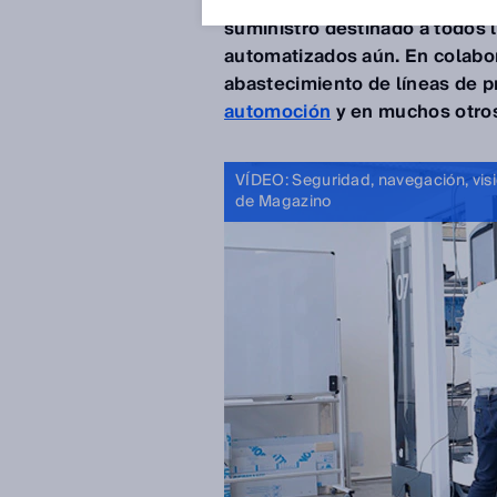
de robótica
Magazino
desarrol
suministro destinado a todos 
automatizados aún. En colabor
abastecimiento de líneas de p
automoción
y en muchos otros
VÍDEO: Seguridad, navegación, visió
de Magazino