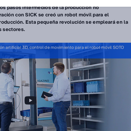
ló con el nuevo
SOTO
un robot para la cadena de
los pasos intermedios de la producción no
ación con SICK se creó un robot móvil para el
roducción. Esta pequeña revolución se empleará en la
 sectores.
n artificial 3D, control de movimiento para el robot móvil SOTO