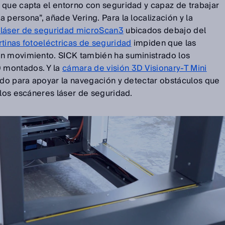
 que capta el entorno con seguridad y capaz de trabajar
 persona”, añade Vering. Para la localización y la
láser de seguridad microScan3
ubicados debajo del
rtinas fotoeléctricas de seguridad
impiden que las
en movimiento. SICK también ha suministrado los
 montados. Y la
cámara de visión 3D Visionary-T Mini
rido para apoyar la navegación y detectar obstáculos que
 los escáneres láser de seguridad.