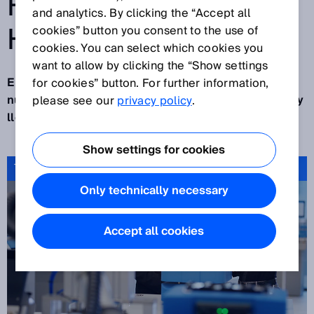
HACEMOS LO QUE
and analytics. By clicking the “Accept all
HACEMOS
cookies” button you consent to the use of
cookies. You can select which cookies you
want to allow by clicking the “Show settings
El año 2022 nos ha planteado a todos más retos,
for cookies” button. For further information,
nuevos y diferentes. El año está a punto de acabar y
please see our
privacy policy
.
llega uno nuevo: es hora de hacer balance.
Show settings for cookies
Tecnología para el bien: por qué hacemos lo que hacemos
Only technically necessary
Accept all cookies