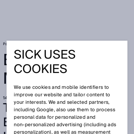
Página de inicio
SICK Sensor Blog
Buenos motivos
SICK USES
BUENOS
COOKIES
MOTIVOS
We use cookies and mobile identifiers to
improve our website and tailor content to
14 dic 2022
TECNOLOGÍA PARA
your interests. We and selected partners,
including Google, also use them to process
EL BIEN: POR QUÉ
personal data for personalized and
non‑personalized advertising (including ads
personalization), as well as measurement