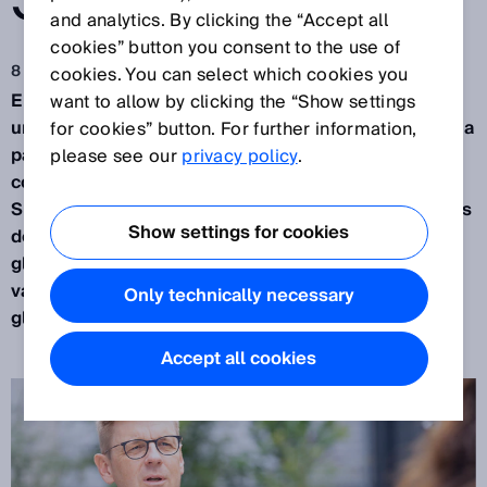
S
and analytics. By clicking the “Accept all
cookies” button you consent to the use of
8 dic 2021
cookies. You can select which cookies you
En sus 75 años de historia, SICK ha dejado de ser
want to allow by clicking the “Show settings
una pequeña empresa originaria del sur de Alemania
for cookies” button. For further information,
para convertirse en una protagonista internacional
please see our
privacy policy
.
con más de 10.000 empleados. ¿Cómo mantiene
SICK el equilibro entre una red global y unos puntos
Show settings for cookies
de convergencia locales? ¿Cómo influye la
globalización de una empresa en su cultura y sus
valores? ¿Y cómo apoya la cultura empresarial la
Only technically necessary
globalización “interna”?
Accept all cookies