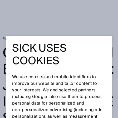
Página de inicio
SICK Sensor Blog
Globalización en la empresa: junto
SICK USES
GLOBALIZACIÓN
COOKIES
EN LA EMPRESA:
We use cookies and mobile identifiers to
JUNTOS, PERO
improve our website and tailor content to
your interests. We and selected partners,
INDEPENDIENTE
including Google, also use them to process
personal data for personalized and
non‑personalized advertising (including ads
personalization), as well as measurement