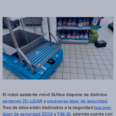
El robot asistente móvil SUItee dispone de distintos
sensores 2D-LiDAR
y
escáneres láser de seguridad
.
Tres de ellos están dedicados a la seguridad (
escáner
láser de seguridad S300
y
TiM-S
), además cuenta con