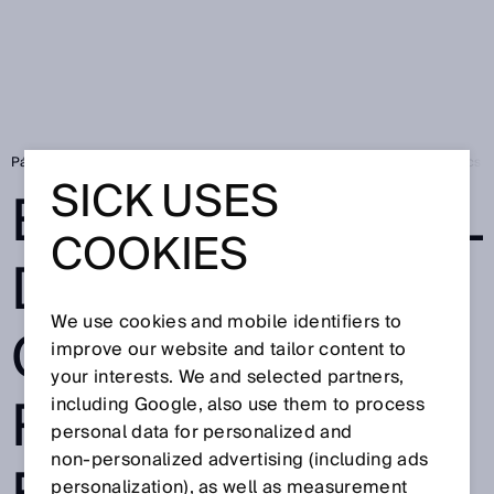
Página de inicio
SICK Sensor Blog
El robot móvil de SUitee Cobotics 
SICK USES
EL ROBOT MÓVIL
COOKIES
DE SUITEE
We use cookies and mobile identifiers to
COBOTICS
improve our website and tailor content to
your interests. We and selected partners,
REVOLUCIONA
including Google, also use them to process
personal data for personalized and
non‑personalized advertising (including ads
personalization), as well as measurement