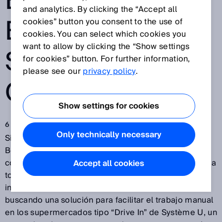
EL TRABAJO EN
and analytics. By clicking the “Accept all
EL
cookies” button you consent to the use of
cookies. You can select which cookies you
want to allow by clicking the “Show settings
SUPERMERCAD
for cookies” button. For further information,
please see our
privacy policy
.
O
Show settings for cookies
6 abr 2021
Only technically necessary
Siguiendo la tradición de Google, Pierre Legendre y
Benjamin Loize siguieron el espíritu de las
comunidades de startups en el año 2015 y apostaron a
Accept all cookies
todo gas por la innovación: ambos trabajaban como
ingenieros en la empresa francesa
U GIE-IRIS
buscando una solución para facilitar el trabajo manual
en los supermercados tipo “Drive In” de Système U, un