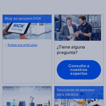
Blog de sensores SICK
Todos los artículos
¿Tiene alguna
pregunta?
Consulte a
nuestros
expertos
Soluciones de sensores
para robótica