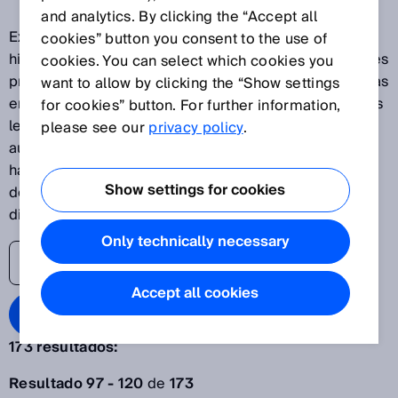
and analytics. By clicking the “Accept all
Explore nuestras últimas innovaciones y descubra las
cookies” button you consent to the use of
historias de éxito de SICK como uno de los principales
cookies. You can select which cookies you
proveedores de soluciones para aplicaciones basadas
want to allow by clicking the “Show settings
en sensores. El blog de sensores de SICK ayuda a sus
for cookies” button. For further information,
lectores a estar al día de los últimos avances en
please see our
privacy policy
.
automatización, desde las plantas de producción
hasta los procesos y los sistemas logísticos. Es hora
Show settings for cookies
de levantar el velo del mundo de la transformación
digital.
Only technically necessary
Accept all cookies
Search Blog
173 resultados:
Acotar búsqueda
Resultado 97 - 120
de
173
Año