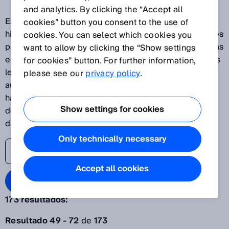
and analytics. By clicking the “Accept all
Explore nuestras últimas innovaciones y descubra las
cookies” button you consent to the use of
historias de éxito de SICK como uno de los principales
cookies. You can select which cookies you
proveedores de soluciones para aplicaciones basadas
want to allow by clicking the “Show settings
en sensores. El blog de sensores de SICK ayuda a sus
for cookies” button. For further information,
lectores a estar al día de los últimos avances en
please see our
privacy policy
.
automatización, desde las plantas de producción
hasta los procesos y los sistemas logísticos. Es hora
Show settings for cookies
de levantar el velo del mundo de la transformación
digital.
Only technically necessary
Accept all cookies
Search Blog
173 resultados:
Acotar búsqueda
Resultado 49 - 72
de
173
Año