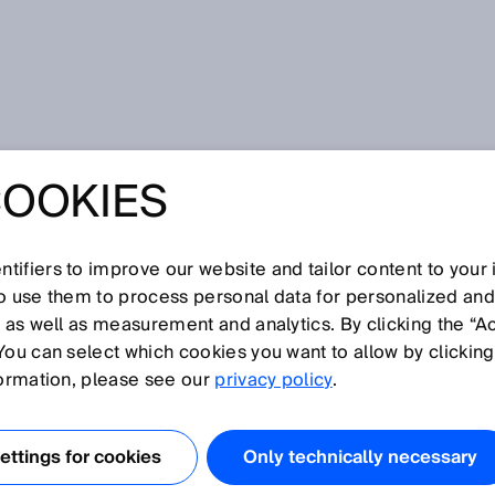
g
COOKIES
NSOR BLOG
tifiers to improve our website and tailor content to your
so use them to process personal data for personalized an
, as well as measurement and analytics. By clicking the “A
You can select which cookies you want to allow by clicking
formation, please see our
privacy policy
.
ttings for cookies
Only technically necessary