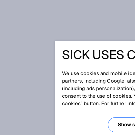
Página de inicio
SICK Sensor Blo
SICK USES 
SICK SE
We use cookies and mobile iden
partners, including Google, al
(including ads personalization)
consent to the use of cookies. 
cookies” button. For further in
Show se