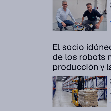
El socio idóne
de los robots 
producción y la
t