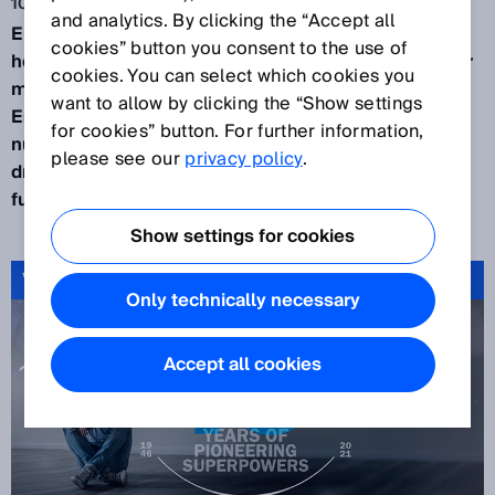
10 nov 2021
and analytics. By clicking the “Accept all
El Dr. Sick tendría hoy 111 años y seguiría siendo un
cookies” button you consent to the use of
hombre adelantado a su tiempo con su empeño por
cookies. You can select which cookies you
mejorar el mundo por medio del avance técnico.
want to allow by clicking the “Show settings
Este año celebramos nuestro 75.º aniversario, y
for cookies” button. For further information,
nuestra impresionante historia continúa siendo, a
please see our
privacy policy
.
día de hoy, el motor de nuestro deseo de diseñar el
futuro.
Show settings for cookies
Video: 75 years of Pioneering Superpowers
Only technically necessary
Accept all cookies