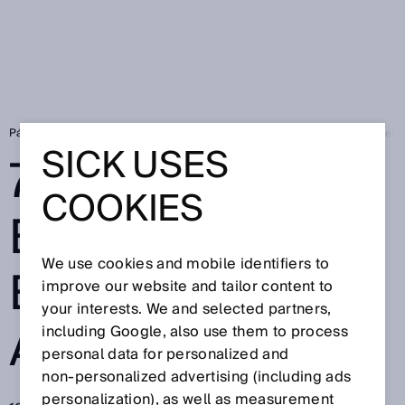
Página de inicio
SICK Sensor Blog
75 años de excelencia emprendedo
SICK USES
75 AÑOS DE
COOKIES
EXCELENCIA
We use cookies and mobile identifiers to
EMPRENDEDOR
improve our website and tailor content to
your interests. We and selected partners,
A
including Google, also use them to process
personal data for personalized and
non‑personalized advertising (including ads
personalization), as well as measurement