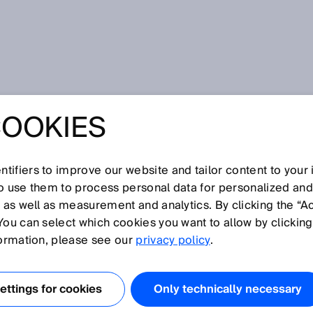
terview over de 4.0 NOW fabriek: “Innovaties samenbrengen”
COOKIES
W OVER DE
FABRIEK:
tifiers to improve our website and tailor content to your
so use them to process personal data for personalized an
, as well as measurement and analytics. By clicking the “A
IES
You can select which cookies you want to allow by clicking
formation, please see our
privacy policy
.
RENGEN”
ttings for cookies
Only technically necessary