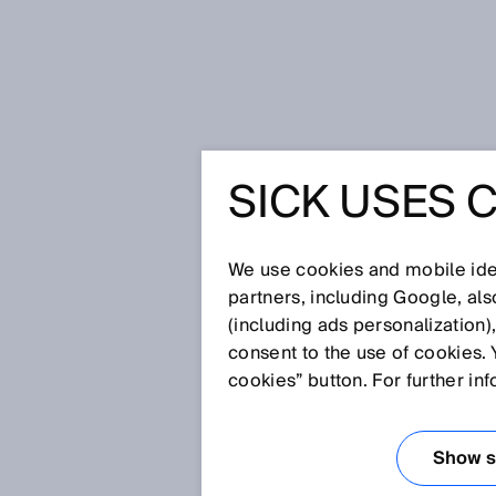
Startpagina
SICK Sensor Blog
In
SICK USES 
INTERVIE
4.0 NOW 
We use cookies and mobile iden
partners, including Google, al
(including ads personalization)
“INNOVAT
consent to the use of cookies. 
cookies” button. For further in
SAMENB
Show se