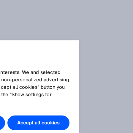
SICK Sensor blog
 interests. We and selected
d non‑personalized advertising
ccept all cookies” button you
 the “Show settings for
Alle artikelen
Accept all cookies