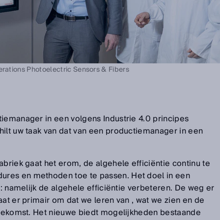
erations Photoelectric Sensors & Fibers
tiemanager in een volgens Industrie 4.0 principes
hilt uw taak van dat van een productiemanager in een
briek gaat het erom, de algehele efficiëntie continu te
res en methoden toe te passen. Het doel in een
e: namelijk de algehele efficiëntie verbeteren. De weg er
aat er primair om dat we leren van , wat we zien en de
 toekomst. Het nieuwe biedt mogelijkheden bestaande