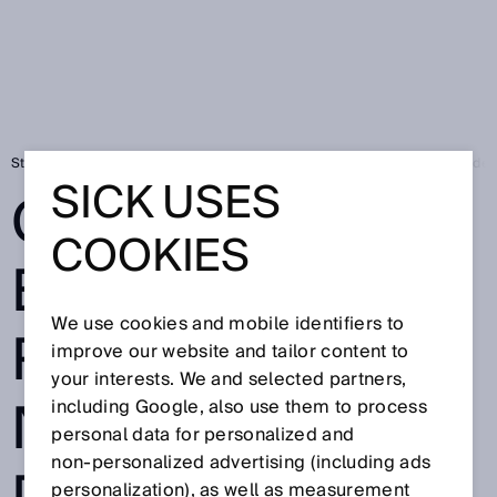
Startpagina
SICK Sensor Blog
Goed energiebeheer met de nieuwe debi
SICK USES
GOED
COOKIES
ENERGIEBEHEE
We use cookies and mobile identifiers to
R MET DE
improve our website and tailor content to
your interests. We and selected partners,
NIEUWE
including Google, also use them to process
personal data for personalized and
non‑personalized advertising (including ads
personalization), as well as measurement