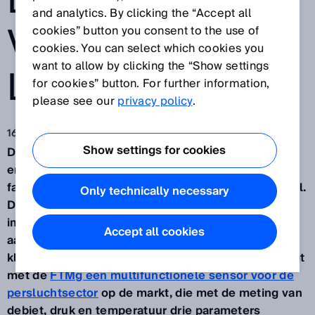
DEBIETSENSOR
and analytics. By clicking the “Accept all
VOOR
cookies” button you consent to the use of
cookies. You can select which cookies you
want to allow by clicking the “Show settings
LEKDETECTIE
for cookies” button. For further information,
please see our
privacy policy
.
16 feb 2020
Show settings for cookies
De kleine grote spaarder: Energie-efficiëntie en
energietransparantie spelen ook in de
fabrieksautomatisering een steeds belangrijkere rol.
Only technically necessary
Dat, wat voor de procesautomatisering bij de
immense energie-uitgaven reeds een gevestigde
Accept all cookies
aanjager voor innovation is, geldt dus ook in het
klein. SICK reageert op deze ontwikkeling en brengt
met de
FTMg een multifunctionele sensor voor de
persluchtsector
op de markt, die met de meting van
debiet, druk en temperatuur drie parameters