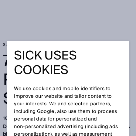
Startpagina
SICK Sensor Blog
75 jaar Pioneering Superpowers
SICK USES
75 JAAR
COOKIES
PIONEERING
We use cookies and mobile identifiers to
SUPERPOWERS
improve our website and tailor content to
your interests. We and selected partners,
including Google, also use them to process
10 nov 2021
personal data for personalized and
Dr. Sick zou vandaag 112 jaar oud zijn en nog steeds
non‑personalized advertising (including ads
bij de tijd zijn – met zijn streven om de wereld te
personalization), as well as measurement