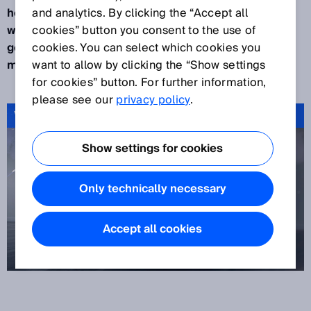
helpen met technische vooruitgang. Dit jaar vieren
and analytics. By clicking the “Accept all
wij ons 75-jarig jubileum. Onze indrukwekkende
cookies” button you consent to the use of
geschiedenis is ook vandaag nog steeds onze
cookies. You can select which cookies you
motivatie om de toekomst vorm te geven.
want to allow by clicking the “Show settings
for cookies” button. For further information,
please see our
privacy policy
.
Video: 75 jaar Pioneering Superpowers
Show settings for cookies
Only technically necessary
Accept all cookies