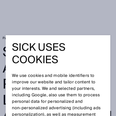
Page d'accueil
Solutions aseptiques
SICK USES
SOLUTIONS
COOKIES
ASEPTIQUES
We use cookies and mobile identifiers to
POUR
improve our website and tailor content to
your interests. We and selected partners,
L’INDUSTRIE
including Google, also use them to process
personal data for personalized and
non‑personalized advertising (including ads
personalization), as well as measurement