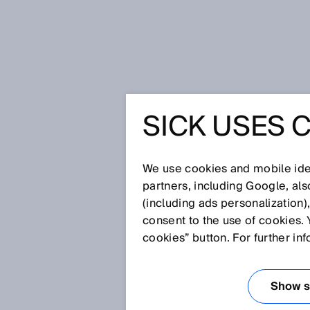
Startseite
SICK Sensor Blog
Mam
SICK USES 
MAMMUTA
KENNZE
We use cookies and mobile iden
partners, including Google, al
(including ads personalization)
ERFOLGR
consent to the use of cookies. 
cookies” button. For further in
08.05.2023
Show se
Nur wenn eine Maschine das C