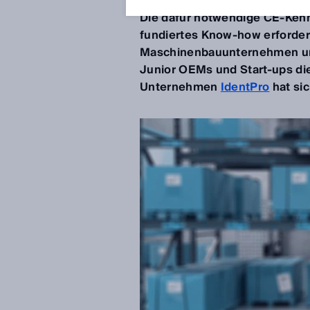
vorliegt, darf der Hersteller 
Die dafür notwendige CE-Kenn
fundiertes Know-how erfordert
Maschinenbauunternehmen unt
Junior OEMs und Start-ups d
Unternehmen
IdentPro
hat si