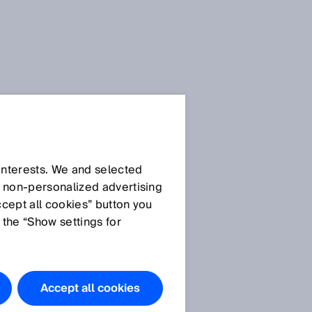
SICK Sensor-Blog
 interests. We and selected
d non‑personalized advertising
ccept all cookies” button you
 the “Show settings for
Alle Artikel
Accept all cookies