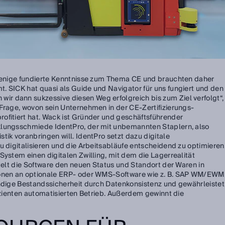
 wenige fundierte Kenntnisse zum Thema CE und brauchten daher
. SICK hat quasi als Guide und Navigator für uns fungiert und den
r dann sukzessive diesen Weg erfolgreich bis zum Ziel verfolgt“,
 Frage, wovon sein Unternehmen in der CE-Zertifizierungs-
ofitiert hat. Wack ist Gründer und geschäftsführender
klungsschmiede IdentPro, der mit unbemannten Staplern, also
tik voranbringen will. IdentPro setzt dazu digitale
u digitalisieren und die Arbeitsabläufe entscheidend zu optimieren
System einen digitalen Zwilling, mit dem die Lagerrealität
ttelt die Software den neuen Status und Standort der Waren in
ionen an optionale ERP- oder WMS‑Software wie z. B. SAP WM/EWM
ändige Bestandssicherheit durch Datenkonsistenz und gewährleistet
fizienten automatisierten Betrieb. Außerdem gewinnt die