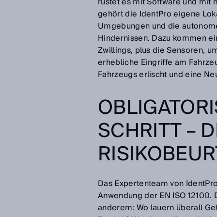
rüstet es mit Software und mit
gehört die IdentPro eigene Lo
Umgebungen und die autonome 
Hindernissen. Dazu kommen ein
Zwillings, plus die Sensoren, 
erhebliche Eingriffe am Fahrz
Fahrzeugs erlischt und eine Neuz
OBLIGATOR
SCHRITT – D
RISIKOBEUR
Das Expertenteam von IdentPro 
Anwendung der EN ISO 12100. Di
anderem: Wo lauern überall Gef