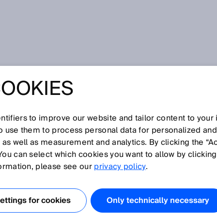
mutaufgabe CE-Kennzeichnung erfolgreich bewältigt
COOKIES
UFGABE CE-
ICHNUNG
tifiers to improve our website and tailor content to your
so use them to process personal data for personalized an
, as well as measurement and analytics. By clicking the “A
EICH BEWÄLTIGT
You can select which cookies you want to allow by clicking
formation, please see our
privacy policy
.
ttings for cookies
Only technically necessary
E-Kennzeichen trägt und eine Konformitätserklärung