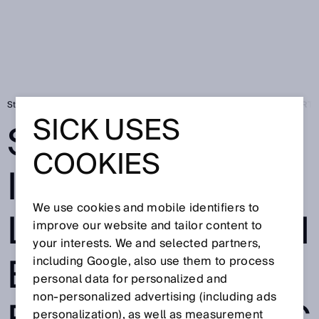
Startseite
Press
Fachpresse
SICK: INNOVATIVER LÖSUNGSPART
SICK USES
SICK:
COOKIES
INNOVATIVER
We use cookies and mobile identifiers to
LÖSUNGSPARTN
improve our website and tailor content to
your interests. We and selected partners,
ER FÜR DIE
including Google, also use them to process
personal data for personalized and
non‑personalized advertising (including ads
personalization), as well as measurement