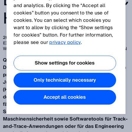
BATTERIEBRANC
and analytics. By clicking the “Accept all
HE
cookies” button you consent to the use of
cookies. You can select which cookies you
want to allow by clicking the “Show settings
for cookies” button. For further information,
20.05.2026
please see our
privacy policy
.
EXPERTISE FÜR DIE AUTOMATISIERUNG DER GESAMTEN
WERTSCHÖPFUNGSKETTE IN DER BATTERIEPRODUKTION
Qualitätskontrolle, Sicherheitstechnik und
Show settings for cookies
Digitalisierung – mit diesen Themenschwerpunkten
präsentiert und positioniert sich SICK vom 9. - 11.
Only technically necessary
Juni 2026 auf der Battery Show Europe in Stuttgart
(Halle3, Stand D40) als innovativer Lösungspartner
der Batteriebranche. Vorgestellt werden u. a. KI-
Accept all cookies
fähige 2D- und 3D-Bildverarbeitungslösungen,
Sensoren, Steuerungen und Services für die
Maschinensicherheit sowie Softwaretools für Track-
and-Trace-Anwendungen oder für das Engineering