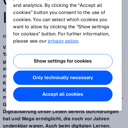
G DER
and analytics. By clicking the “Accept all
INDUSTRIE
cookies” button you consent to the use of
cookies. You can select which cookies you
want to allow by clicking the “Show settings
for cookies” button. For further information,
05.06.2020
please see our
privacy policy
.
Vierte industrielle Revolution. Digitale
Transformation. Das sind für viele Unternehmen
Show settings for cookies
große Worte. Kein Wunder, dass einige davon noch
zurückhaltend agieren. Mit neuen Lernangeboten
zum Thema Industrie 4.0 unterstützt SICK seine
Only technically necessary
Kunden, um ihnen den Aufbau von Kompetenz und
Know-how in diesem Bereich zu ermöglichen – und
Accept all cookies
mit wenig Aufwand zügig einen Vorteil zu erreichen.
Gerade in diesen Zeiten zeigt sich, wie sehr die
Digitalisierung unser Leben bereits durchdrungen
hat und Wege ermöglicht, die noch vor Jahren
undenkbar waren. Auch beim digitalen Lernen.