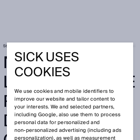
Startseite
SICK Sensor Blog
Neue Lernangebote rund um die Digitalisi
SICK USES
NEUE
COOKIES
LERNANGEBOTE
We use cookies and mobile identifiers to
RUND UM DIE
improve our website and tailor content to
your interests. We and selected partners,
DIGITALISIERUN
including Google, also use them to process
personal data for personalized and
non‑personalized advertising (including ads
personalization), as well as measurement