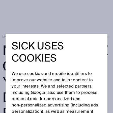
Startseite
Press
Fachpresse
MIT QUBA-LIBRE CYBERSECURITY E
SICK USES
MIT QUBA-LIBRE
COOKIES
CYBERSECURIT
We use cookies and mobile identifiers to
Y EFFIZIENT IN
improve our website and tailor content to
your interests. We and selected partners,
DIE
including Google, also use them to process
personal data for personalized and
non‑personalized advertising (including ads
personalization), as well as measurement