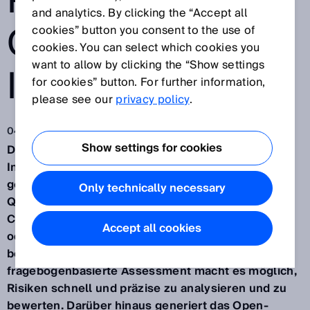
PRODUKTENTWI
and analytics. By clicking the “Accept all
CKLUNG
cookies” button you consent to the use of
cookies. You can select which cookies you
want to allow by clicking the “Show settings
INTEGRIEREN
for cookies” button. For further information,
please see our
privacy policy
.
04.12.2025
Show settings for cookies
Das vom Fraunhofer-Institut für Angewandte und
Integrierte Sicherheit AISEC und der SICK AG
gemeinsam entwickelte Risikobewertungstool
Only technically necessary
QuBA-libre ermöglicht die Validierung des
Cybersecuritystatus von Produkten wie Sensoren
Accept all cookies
oder Edge-Geräten sowie von einfachen Systemen
bereits in deren Entwicklungszyklus. Das
fragebogenbasierte Assessment macht es möglich,
Risiken schnell und präzise zu analysieren und zu
bewerten. Darüber hinaus generiert das Open-