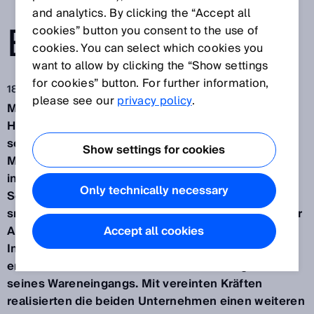
TECHNOLOGIE
and analytics. By clicking the “Accept all
EINFACH MEHR
cookies” button you consent to the use of
cookies. You can select which cookies you
want to allow by clicking the “Show settings
for cookies” button. For further information,
18.08.2020
please see our
privacy policy
.
Mehr Autonomie im Wareneingang: Um den neuen
Herausforderungen der Branche zu begegnen,
sollten Automobilbauer verstärkt in die
Show settings for cookies
Modernisierung ihrer Produktionsprozesse
investieren. Durch den Einsatz des 3D-Vision-
Only technically necessary
Sensors Visionary-T von SICK in Synergie mit den
smarten Algorithmen von
Neadvance
hat ein großer
Automobilbauer in der Tschechischen Republik die
Accept all cookies
Investitionen in seine Logistikstrukturen bereits
erhöht und stärkt damit die Zukunftsfestigkeit
seines Wareneingangs. Mit vereinten Kräften
realisierten die beiden Unternehmen einen weiteren