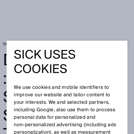
Startseite
SICK Sensor Blog
Depalettieren: Roboter sehen mit 3D-Sna
SICK USES
DEPALETTIEREN
COOKIES
: ROBOTER
We use cookies and mobile identifiers to
SEHEN MIT 3D-
improve our website and tailor content to
your interests. We and selected partners,
SNAPSHOT-
including Google, also use them to process
personal data for personalized and
non‑personalized advertising (including ads
personalization), as well as measurement