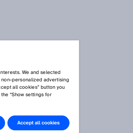
 interests. We and selected
d non‑personalized advertising
ccept all cookies” button you
 the “Show settings for
SICK Sensor Blog
Im SICK Sensor Blog
dokumentieren wir
Accept all cookies
unseren Weg in die