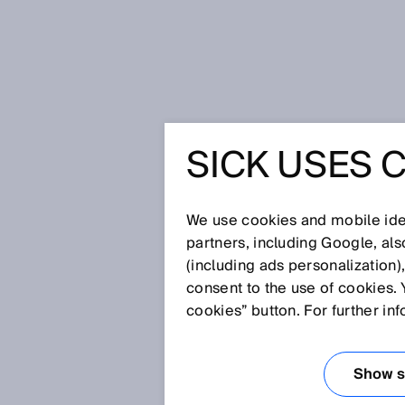
Startseite
SICK USES 
BouMatic-Melkroboter mit Sensoren
werden wollen""
BOUMATI
We use cookies and mobile iden
partners, including Google, al
MIT SENS
(including ads personalization)
consent to the use of cookies. 
""DIE KÜ
cookies” button. For further in
SELBST, 
Show se