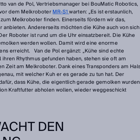
 Otto van de Pol, Vertriebsmanager bei BouMatic Robotics,
e vor dem Melkroboter
MR-S1
warten: „Es ist erstaunlich,
zum Melkroboter finden. Einerseits fördern wir das,
er anbieten. Andererseits möchten die Kühe auch von sich
er Roboter ist rund um die Uhr einsatzbereit. Die Kühe
gemolken werden wollen. Damit wird eine enorme
ns erreicht. Van de Pol ergänzt: „Kühe sind echte
l ihren Rhythmus gefunden haben, stehen sie oft am
en Zeit am Melkroboter. Dank eines Transponders am Hal
enau, mit welcher Kuh er es gerade zu tun hat. Der
 dafür, dass Kühe, die eigentlich gerade gemolken wurden
ion Kraftfutter abholen wollen, wieder weggeschickt
WACHT DEN