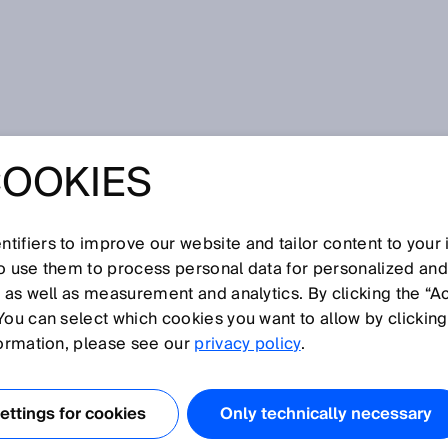
COOKIES
 von SICK: ""Die Kühe entscheiden selbst, wann sie gemolken
C-MELKROBOTER
tifiers to improve our website and tailor content to your
so use them to process personal data for personalized an
OREN VON SICK:
, as well as measurement and analytics. By clicking the “A
You can select which cookies you want to allow by clicking
HE ENTSCHEIDEN
formation, please see our
privacy policy
.
WANN SIE
ttings for cookies
Only technically necessary