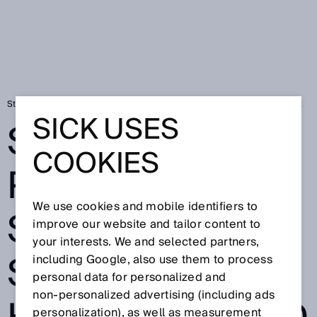
Startseite
Smarte Fluid-Power-Sensoren für Hydraulik und Pneumatik
SICK USES
SMART FLUID
COOKIES
POWER –
We use cookies and mobile identifiers to
SENSOREN VON
improve our website and tailor content to
your interests. We and selected partners,
SICK FÜR DIE
including Google, also use them to process
personal data for personalized and
non‑personalized advertising (including ads
personalization), as well as measurement