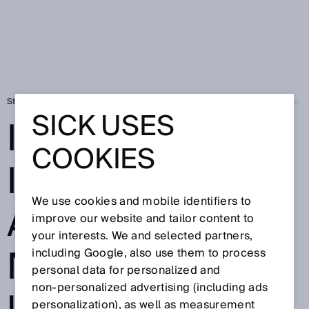
Startseite
Innovative Intralogistik: AutoBox mit Navigations- und Sicher
SICK USES
INNOVATIVE
COOKIES
INTRALOGISTIK:
We use cookies and mobile identifiers to
AUTOBOX MIT
improve our website and tailor content to
your interests. We and selected partners,
NAVIGATIONS-
including Google, also use them to process
personal data for personalized and
non‑personalized advertising (including ads
personalization), as well as measurement