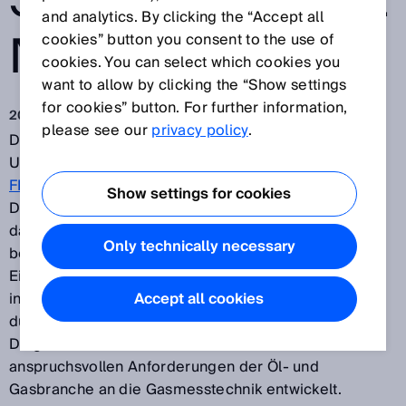
SSMESSGERÄTE
and analytics. By clicking the “Accept all
N VON SICK
cookies” button you consent to the use of
cookies. You can select which cookies you
want to allow by clicking the “Show settings
for cookies” button. For further information,
20.02.2018
please see our
privacy policy
.
Die neue
Bediensoftware FLOWgate™
für alle
Ultraschall-Gaszähler und Gasdurchflussmessgeräte
FLOWSIC von SICK
verknüpft intelligent und schnell
Show settings for cookies
Diagnosedaten miteinander und stellt sie aufbereitet
dar – zur durchgängig einfachen Bedienung oder zur
Only technically necessary
bedarfsgerechten, übersichtlichen Prozesskontrolle.
Eine Software für alle FLOWSIC-Sensoren. Der
integrierte Lösungsassistent sorgt für schnelle Hilfe
Accept all cookies
durch eine automatische Auswertung von
Diagnosedaten. SICK hat diese Software für die
anspruchsvollen Anforderungen der Öl- und
Gasbranche an die Gasmesstechnik entwickelt.