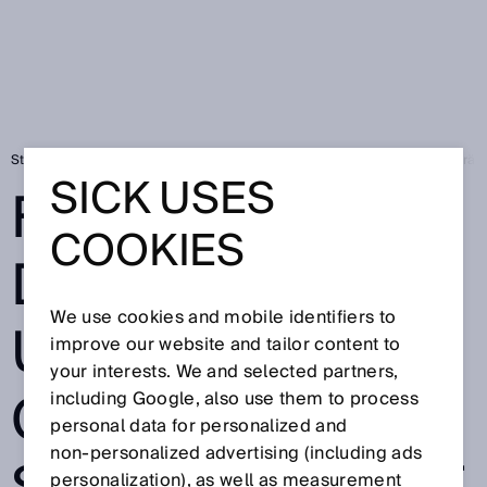
Startseite
FLOWgate™: Das Tor zu Ultraschall-Gasdurchflussmessgerät
SICK USES
FLOWGATE™:
COOKIES
DAS TOR ZU
We use cookies and mobile identifiers to
ULTRASCHALL-
improve our website and tailor content to
your interests. We and selected partners,
GASDURCHFLU
including Google, also use them to process
personal data for personalized and
non‑personalized advertising (including ads
personalization), as well as measurement