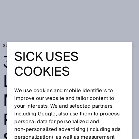
Startseite
3D-Lokalisierung mit Belt-Picking-SensorApp für Pick-and-p
SICK USES
3D-
COOKIES
LOKALISIERUNG
We use cookies and mobile identifiers to
MIT BELT-
improve our website and tailor content to
your interests. We and selected partners,
PICKING-
including Google, also use them to process
personal data for personalized and
non‑personalized advertising (including ads
personalization), as well as measurement