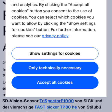
SENSORAPP
and analytics. By clicking the “Accept all
FÜR PICK-AND-
cookies” button you consent to the use of
cookies. You can select which cookies you
want to allow by clicking the “Show settings
PLACE-
for cookies” button. For further information,
please see our
privacy policy
.
AUFGABEN
Show settings for cookies
29.07.2019
Only technically necessary
In der Lebensmittelindustrie ist die hygienische
Primärverpackung von empfindlichen offenen
Lebensmitteln sehr wichtig. Um diesen Prozess in
Accept all cookies
einer Roboterzelle zu ermöglichen, arbeitet SICK
mit dem
Roboterhersteller Stäubli
zusammen. Der
3D-Vision-Sensor
TriSpectorP1000
von SICK und
der vierachsige
FAST picker TP80 he
von Stäubli