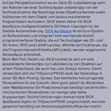
Auf die Perspektive kommt es an: Dank 3D-Lokalisierung kann
der Roboter bei einer Sortieraufgabe unabhängig von der
Kontrastsituation die Raumlage eines Objekts erkennen sowie
Kollisionen mit dem Objekt und daraus resultierende
Folgeschäden verhindern. SICK bietet dabei mit SICK
AppSpace maßgeschneiderte 3D-Vision-Lösungen für die
flexible Automatisierung.
SICK AppSpace
ist ein Eco-System
an Softwaretools und integriert eine wachsende Anzahl
programmierbarer Geräte, die auf Technologien wie 2D- und
3D-Vision, RFID und LiDAR beruhen. Mithilfe der Funktionen, die
die Programmierschnittstelle (API) bietet, werden sogenannte
SensorApps entwickelt.
Beim Belt Pick Toolkit von SICK handelt es sich um eine
spezialisierte SensorApp zur Lokalisierung von Objekten auf
einem Förderband, die auch hier zum Einsatz kommt. Damit
verwandelt sich der TriSpectorP1000 dank der SensorApp in
einen 3D-Belt-Picking-Sensor. Das beinhaltet hervorragende
Perspektiven für die Zukunft. Denn ganz gleich ob Würstchen
oder Medikamente: Ein Produktwechsel benötigt bei ähnlichen
mechanischen Dimensionen nur wenige oder keine
Anpassungen. Solche Umrüstungen werden dank SICK
AppSpace digital im TriSpectorP1000 umgeschaltet, was das
gesamte Handling von Verpackungslinien effizienter macht.