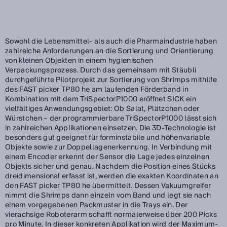
Sowohl die Lebensmittel- als auch die Pharmaindustrie haben
zahlreiche Anforderungen an die Sortierung und Orientierung
von kleinen Objekten in einem hygienischen
Verpackungsprozess. Durch das gemeinsam mit Stäubli
durchgeführte Pilotprojekt zur Sortierung von Shrimps mithilfe
des FAST picker TP80 he am laufenden Förderband in
Kombination mit dem TriSpectorP1000 eröffnet SICK ein
vielfältiges Anwendungsgebiet: Ob Salat, Plätzchen oder
Würstchen – der programmierbare TriSpectorP1000 lässt sich
in zahlreichen Applikationen einsetzen. Die 3D-Technologie ist
besonders gut geeignet für forminstabile und höhenvariable
Objekte sowie zur Doppellagenerkennung. In Verbindung mit
einem Encoder erkennt der Sensor die Lage jedes einzelnen
Objekts sicher und genau. Nachdem die Position eines Stücks
dreidimensional erfasst ist, werden die exakten Koordinaten an
den FAST picker TP80 he übermittelt. Dessen Vakuumgreifer
nimmt die Shrimps dann einzeln vom Band und legt sie nach
einem vorgegebenen Packmuster in die Trays ein. Der
vierachsige Roboterarm schafft normalerweise über 200 Picks
pro Minute. In dieser konkreten Applikation wird der Maximum-