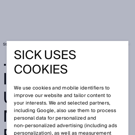
Startseite
... and Action! Innovationen und Sensor-Neuheiten im Einsatz
SICK USES
... AND ACTION!
COOKIES
INNOVATIONEN
We use cookies and mobile identifiers to
UND SENSOR-
improve our website and tailor content to
your interests. We and selected partners,
NEUHEITEN IM
including Google, also use them to process
personal data for personalized and
non‑personalized advertising (including ads
personalization), as well as measurement