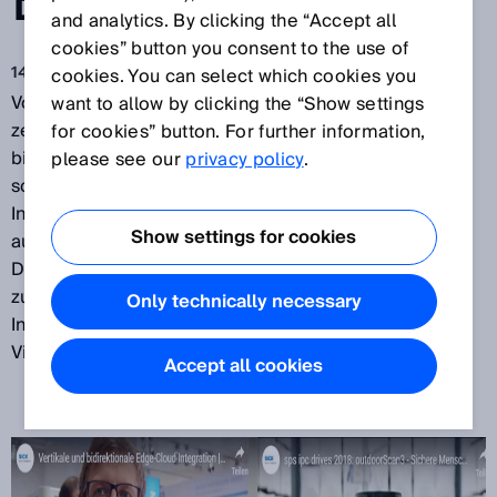
EINSATZ
and analytics. By clicking the “Accept all
cookies” button you consent to the use of
14.01.2019
cookies. You can select which cookies you
Vom weltweit ersten für den Einsatz im Außenbereich
want to allow by clicking the “Show settings
zertifizierten Sicherheits-Laserscanner, über die
for cookies” button. For further information,
bidirektionale Edge-Cloud-Integration bis hin zu
please see our
privacy policy
.
schlüsselfertigen Komplettlösungen: Sensor
Intelligence spielt eine entscheidende Rolle in
Show settings for cookies
automatisierten Produktions- und Logistikprozessen.
Die Weiterentwicklung von Sensor-Daten
zu verlässlichen, weltweit verfügbaren
Only technically necessary
Informationen ist dafür ein wesentlicher Erfolgsfaktor.
Vier Innovationen von SICK im Video:
Accept all cookies